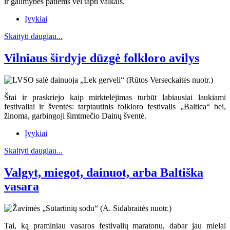
ir galimybės patiems vėl tapti vaikais.
Įvykiai
Skaityti daugiau...
Vilniaus širdyje dūzgė folkloro avilys
Štai ir praskriejo kaip mirktelėjimas turbūt labiausiai laukiami
festivaliai ir šventės: tarptautinis folkloro festivalis „Baltica“ bei,
žinoma, garbingoji šimtmečio Dainų šventė.
Įvykiai
Skaityti daugiau...
Valgyt, miegot, dainuot, arba Baltiška
vasara
Tai, ką praminiau vasaros festivalių maratonu, dabar jau mielai