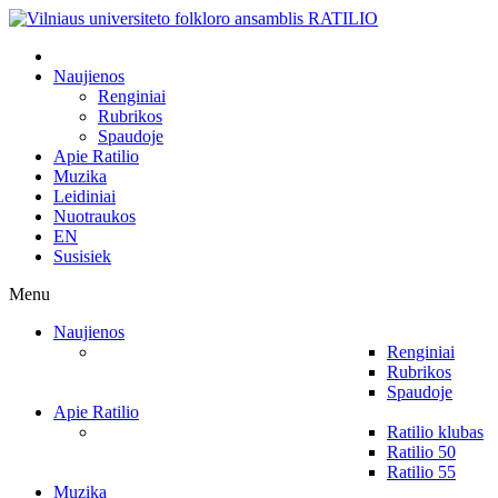
Naujienos
Renginiai
Rubrikos
Spaudoje
Apie Ratilio
Muzika
Leidiniai
Nuotraukos
EN
Susisiek
Menu
Naujienos
Renginiai
Rubrikos
Spaudoje
Apie Ratilio
Ratilio klubas
Ratilio 50
Ratilio 55
Muzika