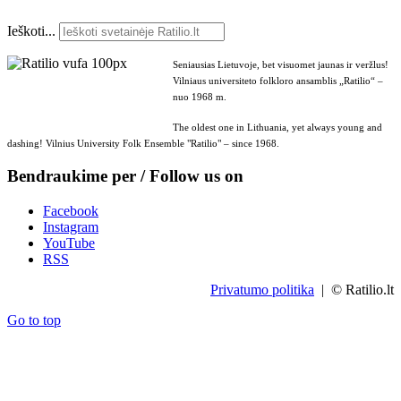
Ieškoti...
Seniausias Lietuvoje, bet visuomet jaunas ir veržlus!
Vilniaus universiteto folkloro ansamblis „Ratilio“ –
nuo 1968 m.
The oldest one in Lithuania, yet always young and
dashing! Vilnius University Folk Ensemble "Ratilio" – since 1968.
Bendraukime per / Follow us on
Facebook
Instagram
YouTube
RSS
Privatumo politika
| © Ratilio.lt
Go to top