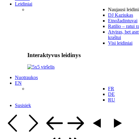
Leidiniai
Naujausi leidini
DJ Kaziukas
Etnožadintuvai
Ratilio – ratui r
Atviras, bet asm
kraštui
Visi leidiniai
Interaktyvus leidinys
Nuotraukos
EN
FR
DE
RU
Susisiek