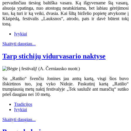
pervadinčiau tiesiog baltiška vasara. Ką išgyvename šią vasarą,
alsuoja ypatinga, nuo atostogų neatskiriama, bet labiau gėrėjimosi
tuo, ką turi ir ką veiki, dvasia. Kai šiltą birželio popietę atvykome į
Klaipėdą, festivalis „Lauksnos“, atrodo, pats ir davė būtent tokį
toną.
Įvykiai
Skaityti daugiau...
Tarp stichijų vidurvasario naktyse
Su „Ratilio“ švenčiu Jonines jau antrą kartą, visgi šios buvo
išskirtinos tuo, jog vyko Nidoje. Paskutinį kartą „Ratilio“
trumpiausią metų naktį festivalyje „Tek saulužė ant maračių“ sutiko
prieš daugiau nei 10 metų.
Tradicijos
Įvykiai
Skaityti daugiau...