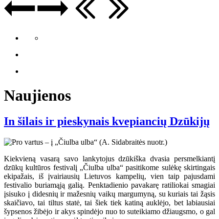
Naujienos
In šilais ir pieskynais kvepiancių Dzūkijų
Kiekvieną vasarą savo lankytojus dzūkiška dvasia persmelkiantį
dzūkų kultūros festivalį „Čiulba ulba“ pasitikome sulėkę skirtingais
ekipažais, iš įvairiausių Lietuvos kampelių, vien taip pajusdami
festivalio buriamąją galią. Penktadienio pavakarę ratiliokai smagiai
įsisuko į didesnių ir mažesnių vaikų margumyną, su kuriais tai žąsis
skaičiavo, tai tiltus statė, tai šiek tiek katiną auklėjo, bet labiausiai
šypsenos žibėjo ir akys spindėjo nuo to suteikiamo džiaugsmo, o gal