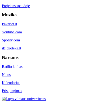
Projektas spaudoje
Muzika
Pakartot.lt
Youtube.com
Spotify.com
iBiblioteka.lt
Nariams
Ratilio klubas
Natos
Kalendorius
Prisijungimas