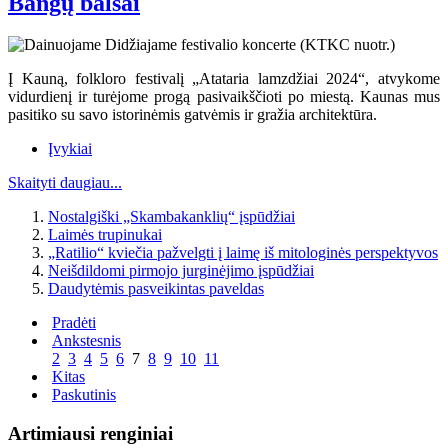
Bangų balsai
Į Kauną, folkloro festivalį „Atataria lamzdžiai 2024“, atvykome
vidurdienį ir turėjome progą pasivaikščioti po miestą. Kaunas mus
pasitiko su savo istorinėmis gatvėmis ir gražia architektūra.
Įvykiai
Skaityti daugiau...
Nostalgiški „Skambakanklių“ įspūdžiai
Laimės trupinukai
„Ratilio“ kviečia pažvelgti į laimę iš mitologinės perspektyvos
Neišdildomi pirmojo jurginėjimo įspūdžiai
Daudytėmis pasveikintas paveldas
Pradėti
Ankstesnis
2
3
4
5
6
7
8
9
10
11
Kitas
Paskutinis
Artimiausi renginiai