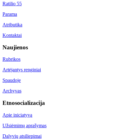
Ratilio 55
Parama
Atributika
Kontaktai
Naujienos
Rubrikos
Artėjantys renginiai
Spaudoje
Archyvas
Etnosocializacija
Apie iniciatyvą
Užsiėmimų aprašymas
Dalyvių atsiliepimai