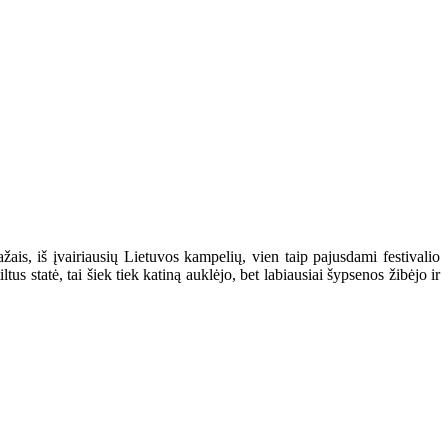
ais, iš įvairiausių Lietuvos kampelių, vien taip pajusdami festivalio
us statė, tai šiek tiek katiną auklėjo, bet labiausiai šypsenos žibėjo ir