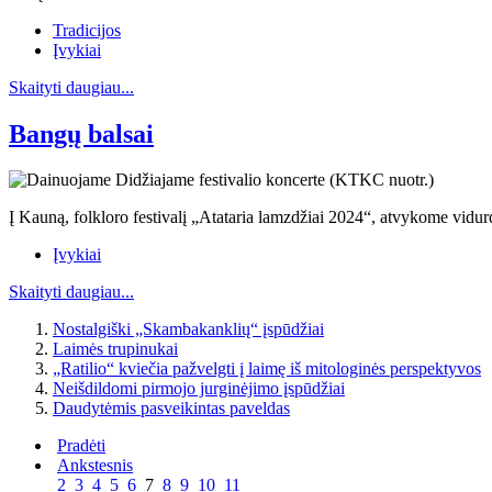
Tradicijos
Įvykiai
Skaityti daugiau...
Bangų balsai
Į Kauną, folkloro festivalį „Atataria lamzdžiai 2024“, atvykome vidurd
Įvykiai
Skaityti daugiau...
Nostalgiški „Skambakanklių“ įspūdžiai
Laimės trupinukai
„Ratilio“ kviečia pažvelgti į laimę iš mitologinės perspektyvos
Neišdildomi pirmojo jurginėjimo įspūdžiai
Daudytėmis pasveikintas paveldas
Pradėti
Ankstesnis
2
3
4
5
6
7
8
9
10
11