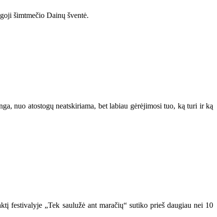
bingoji šimtmečio Dainų šventė.
ga, nuo atostogų neatskiriama, bet labiau gėrėjimosi tuo, ką turi ir ką
aktį festivalyje „Tek saulužė ant maračių“ sutiko prieš daugiau nei 10