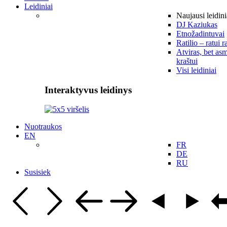
Leidiniai
Naujausi leidini
DJ Kaziukas
Etnožadintuvai
Ratilio – ratui r
Atviras, bet asm
kraštui
Visi leidiniai
Interaktyvus leidinys
Nuotraukos
EN
FR
DE
RU
Susisiek