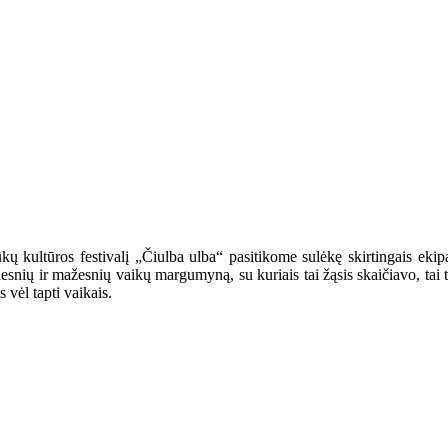
 kultūros festivalį „Čiulba ulba“ pasitikome sulėkę skirtingais ekipaž
snių ir mažesnių vaikų margumyną, su kuriais tai žąsis skaičiavo, tai tilt
vėl tapti vaikais.