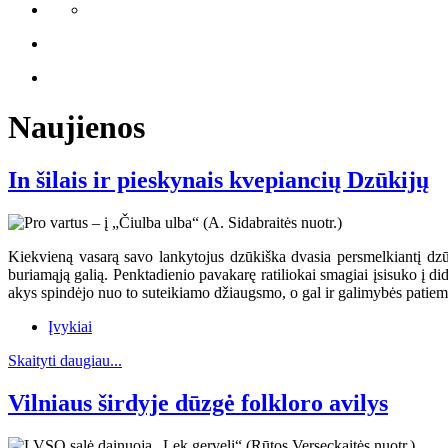
Naujienos
In šilais ir pieskynais kvepiancių Dzūkijų
Kiekvieną vasarą savo lankytojus dzūkiška dvasia persmelkiantį dzūkų
buriamąją galią. Penktadienio pavakarę ratiliokai smagiai įsisuko į dide
akys spindėjo nuo to suteikiamo džiaugsmo, o gal ir galimybės patiems 
Įvykiai
Skaityti daugiau...
Vilniaus širdyje dūzgė folkloro avilys