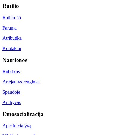
Ratilio
Ratilio 55
Parama
Atributika
Kontaktai
Naujienos
Rubrikos
Artėjantys renginiai
Spaudoje
Archyvas
Etnosocializacija
Apie iniciatyvą