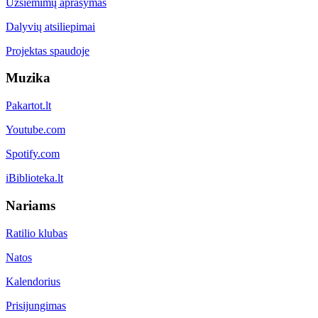
Užsiėmimų aprašymas
Dalyvių atsiliepimai
Projektas spaudoje
Muzika
Pakartot.lt
Youtube.com
Spotify.com
iBiblioteka.lt
Nariams
Ratilio klubas
Natos
Kalendorius
Prisijungimas