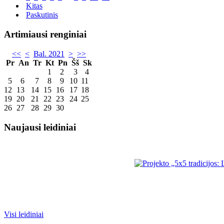
Kitas
Paskutinis
Artimiausi renginiai
<<
<
Bal. 2021
>
>>
Pr
An
Tr
Kt
Pn
Šš
Sk
1
2
3
4
5
6
7
8
9
10
11
12
13
14
15
16
17
18
19
20
21
22
23
24
25
26
27
28
29
30
Naujausi leidiniai
Visi leidiniai