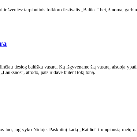
iai ir šventės: tarptautinis folkloro festivalis „Baltica“ bei, žinoma, gar
ara
inčiau tiesiog baltiška vasara. Ką išgyvename šią vasarą, alsuoja ypatin
s „Lauksnos“, atrodo, pats ir davė būtent tokį toną.
inos tuo, jog vyko Nidoje. Paskutinį kartą „Ratilio“ trumpiausią metų n