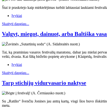
Štai ir praskriejo kaip mirktelėjimas turbūt labiausiai laukiami festival
Įvykiai
Skaityti daugiau...
Valgyt, miegot, dainuot, arba Baltiška vas
Tai, ką praminiau vasaros festivalių maratonu, dabar jau mielai pervad
veiki, dvasia. Kai šiltą birželio popietę atvykome į Klaipėdą, festivali
Įvykiai
Skaityti daugiau...
Tarp stichijų vidurvasario naktyse
Su „Ratilio“ švenčiu Jonines jau antrą kartą, visgi šios buvo išskirt
metų.