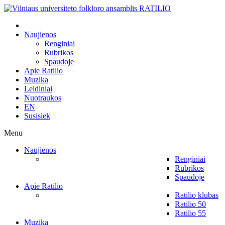
Naujienos
Renginiai
Rubrikos
Spaudoje
Apie Ratilio
Muzika
Leidiniai
Nuotraukos
EN
Susisiek
Menu
Naujienos
Renginiai
Rubrikos
Spaudoje
Apie Ratilio
Ratilio klubas
Ratilio 50
Ratilio 55
Muzika