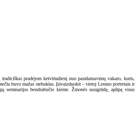
į tradiciškai pradėjom ketvirtadienį nuo pasidainavimų vakaro, kuris,
čiu buvo mažas stebuklas. Įsivaizduokit – vietoj Lenino portretais ir
igų seminarijos bendrabučio kieme. Žmonės susigrūdę, aplipę visus