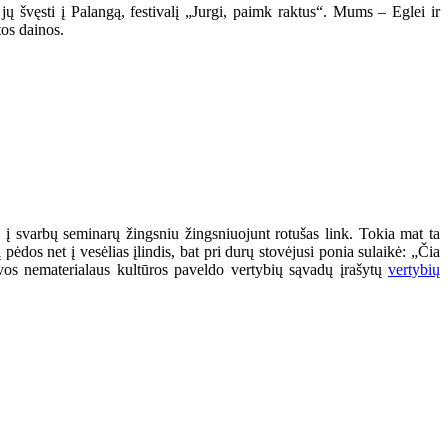
jų švęsti į Palangą, festivalį „Jurgi, paimk raktus“. Mums – Eglei ir
tos dainos.
į svarbų seminarų žingsniu žingsniuojunt rotušas link. Tokia mat ta
ėdos net į vesėlias įlindis, bat pri durų stovėjusi ponia sulaikė: „Čia
tuvos nematerialaus kultūros paveldo vertybių sąvadų įrašytų
vertybių