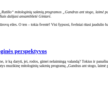
os „Ratilio“ mitologinių sakmių programos „Gandras ant stogo, laimė p
žiais dalijasi ansamblietė Gintarė.
vų eiles. O ten – tokia šventė! Visi šypsosi, švelniai ritasi jaudulio b
loginės perspektyvos
ne, ir ką daryti, jei, rodos, gimei nelaimingą valandą? Tokius ir panaš
iantys muzikinę mitologinių sakmių programą „Gandras ant stogo, laimė 