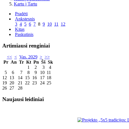
Kartu į Tartu
Pradėti
Ankstesnis
3
4
5
6
7
8
9
10
11
12
Kitas
Paskutinis
Artimiausi renginiai
<<
<
Vas. 2029
>
>>
Pr
An
Tr
Kt
Pn
Šš
Sk
1
2
3
4
5
6
7
8
9
10
11
12
13
14
15
16
17
18
19
20
21
22
23
24
25
26
27
28
Naujausi leidiniai