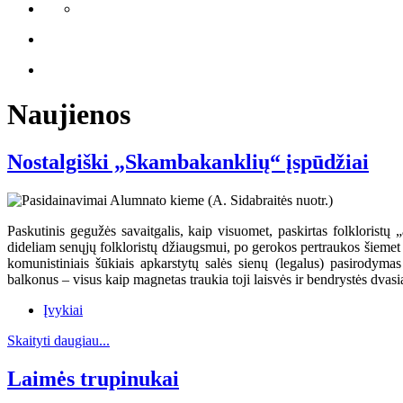
Naujienos
Nostalgiški „Skambakanklių“ įspūdžiai
Paskutinis gegužės savaitgalis, kaip visuomet, paskirtas folkloristų
dideliam senųjų folkloristų džiaugsmui, po gerokos pertraukos šiemet
komunistiniais šūkiais apkarstytų salės sienų (legalus) pasirody
balkonus – visus kaip magnetas traukia toji laisvės ir bendrystės dvasia
Įvykiai
Skaityti daugiau...
Laimės trupinukai