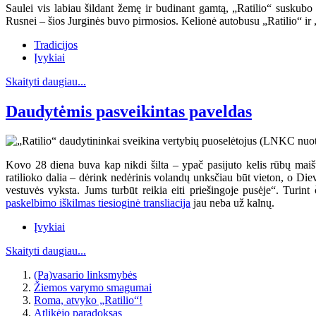
Saulei vis labiau šildant žemę ir budinant gamtą, „Ratilio“ suskubo 
Rusnei – šios Jurginės buvo pirmosios. Kelionė autobusu „Ratilio“ ir 
Tradicijos
Įvykiai
Skaityti daugiau...
Daudytėmis pasveikintas paveldas
Kovo 28 diena buva kap nikdi šilta – ypač pasijuto kelis rūbų maiš
ratilioko dalia – dėrink nedėrinis volandų unksčiau būt vieton, o Diev
vestuvės vyksta. Jums turbūt reikia eiti priešingoje pusėje“. Turin
paskelbimo iškilmas tiesioginė transliacija
jau neba už kalnų.
Įvykiai
Skaityti daugiau...
(Pa)vasario linksmybės
Žiemos varymo smagumai
Roma, atvyko „Ratilio“!
Atlikėjo paradoksas