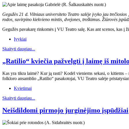
Gegužės 21 d. Vilniaus universiteto Teatro salėje įvyko jau trečiosi
rodos, suvirpino kiekvieno mintis, dvejones, troškimus. Žiūrovės įspūd
Gegužės pavakarę rinkomės į VU Teatro salę. Kas ant scenos, kas į žiūro
Įvykiai
Skaityti daugiau...
„Ratilio“ kviečia pažvelgti į laimę iš mito
Kas yra tikra laimė? Kur ją rasti? Kodėl vieniems sekasi, o kitiems – 
folkloro ansamblio „Ratilio“ pasakotojai, VU Teatro salėje pristatys
Kvietimai
Skaityti daugiau...
Neišdildomi pirmojo jurginėjimo įspūdžiai