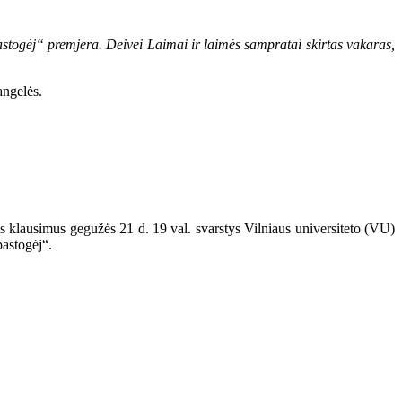
astogėj“ premjera. Deivei Laimai ir laimės sampratai skirtas vakaras,
angelės.
ius klausimus gegužės 21 d. 19 val. svarstys Vilniaus universiteto (VU)
pastogėj“.