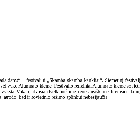
 „atlaidams“ – festivaliui „Skamba skamba kankliai“. Šiemetinį festival
 vėl vyko Alumnato kieme. Festivalio renginiai Alumnato kieme sovietme
mas vyksta Vakarų dvasia dvelkiančiame renesansiškame buvusios kun
, atrodo, kad ir sovietinio režimo aplinkui nebesijaučia.