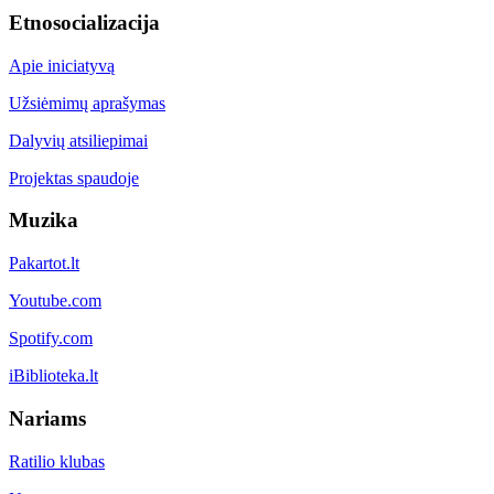
Etnosocializacija
Apie iniciatyvą
Užsiėmimų aprašymas
Dalyvių atsiliepimai
Projektas spaudoje
Muzika
Pakartot.lt
Youtube.com
Spotify.com
iBiblioteka.lt
Nariams
Ratilio klubas