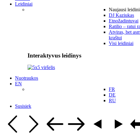
Leidiniai
Naujausi leidini
DJ Kaziukas
Etnožadintuvai
Ratilio – ratui r
Atviras, bet asm
kraštui
Visi leidiniai
Interaktyvus leidinys
Nuotraukos
EN
FR
DE
RU
Susisiek