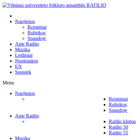
Naujienos
Renginiai
Rubrikos
Spaudoje
Apie Ratilio
Muzika
Leidiniai
Nuotraukos
EN
Susisiek
Menu
Naujienos
Renginiai
Rubrikos
Spaudoje
Apie Ratilio
Ratilio klubas
Ratilio 50
Ratilio 55
Muzika