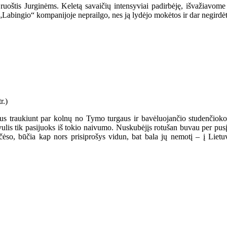
ruoštis Jurginėms. Keletą savaičių intensyviai padirbėję, išvažiavome 
„Labingio“ kompanijoje neprailgo, nes ją lydėjo mokėtos ir dar negirdė
us traukiunt par kolnų no Tymo turgaus ir bavėluojančio studenčioko 
ulis tik pasijuoks iš tokio naivumo. Nuskubėjįs rotušan buvau per pusį p
t čėso, būčia kap nors prisiprošys vidun, bat bala jų nemotį – į Lie