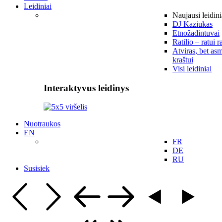
Leidiniai
Naujausi leidini
DJ Kaziukas
Etnožadintuvai
Ratilio – ratui r
Atviras, bet asm
kraštui
Visi leidiniai
Interaktyvus leidinys
Nuotraukos
EN
FR
DE
RU
Susisiek