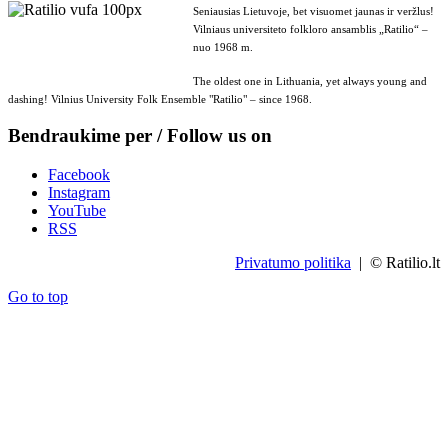
Seniausias Lietuvoje, bet visuomet jaunas ir veržlus!
Vilniaus universiteto folkloro ansamblis „Ratilio“ –
nuo 1968 m.
The oldest one in Lithuania, yet always young and
dashing! Vilnius University Folk Ensemble "Ratilio" – since 1968.
Bendraukime per / Follow us on
Facebook
Instagram
YouTube
RSS
Privatumo politika
| © Ratilio.lt
Go to top