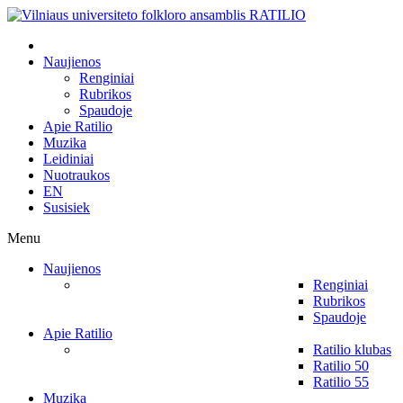
Naujienos
Renginiai
Rubrikos
Spaudoje
Apie Ratilio
Muzika
Leidiniai
Nuotraukos
EN
Susisiek
Menu
Naujienos
Renginiai
Rubrikos
Spaudoje
Apie Ratilio
Ratilio klubas
Ratilio 50
Ratilio 55
Muzika