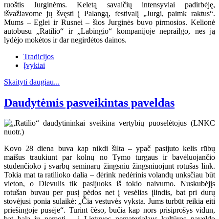
ruoštis Jurginėms. Keletą savaičių intensyviai padirbėję,
išvažiavome jų švęsti į Palangą, festivalį „Jurgi, paimk raktus“.
Mums – Eglei ir Rusnei – šios Jurginės buvo pirmosios. Kelionė
autobusu „Ratilio“ ir „Labingio“ kompanijoje neprailgo, nes ją
lydėjo mokėtos ir dar negirdėtos dainos.
Tradicijos
Įvykiai
Skaityti daugiau...
Daudytėmis pasveikintas paveldas
Kovo 28 diena buva kap nikdi šilta – ypač pasijuto kelis rūbų
maišus traukiunt par kolnų no Tymo turgaus ir bavėluojančio
studenčioko į svarbų seminarų žingsniu žingsniuojunt rotušas link.
Tokia mat ta ratilioko dalia – dėrink nedėrinis volandų unksčiau būt
vieton, o Dievulis tik pasijuoks iš tokio naivumo. Nuskubėjįs
rotušan buvau per pusį pėdos net į vesėlias įlindis, bat pri durų
stovėjusi ponia sulaikė: „Čia vestuvės vyksta. Jums turbūt reikia eiti
priešingoje pusėje“. Turint čėso, būčia kap nors prisiprošys vidun,
bat bala jų nemotį – į Lietuvos nematerialaus kultūros paveldo