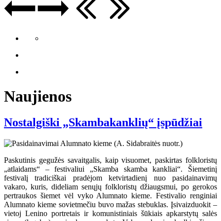
Naujienos
Nostalgiški „Skambakanklių“ įspūdžiai
Paskutinis gegužės savaitgalis, kaip visuomet, paskirtas folkloristų
„atlaidams“ – festivaliui „Skamba skamba kankliai“. Šiemetinį
festivalį tradiciškai pradėjom ketvirtadienį nuo pasidainavimų
vakaro, kuris, dideliam senųjų folkloristų džiaugsmui, po gerokos
pertraukos šiemet vėl vyko Alumnato kieme. Festivalio renginiai
Alumnato kieme sovietmečiu buvo mažas stebuklas. Įsivaizduokit –
vietoj Lenino portretais ir komunistiniais šūkiais apkarstytų salės