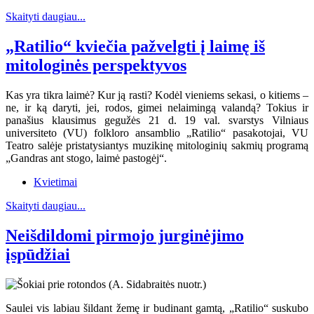
Skaityti daugiau...
„Ratilio“ kviečia pažvelgti į laimę iš
mitologinės perspektyvos
Kas yra tikra laimė? Kur ją rasti? Kodėl vieniems sekasi, o kitiems –
ne, ir ką daryti, jei, rodos, gimei nelaimingą valandą? Tokius ir
panašius klausimus gegužės 21 d. 19 val. svarstys Vilniaus
universiteto (VU) folkloro ansamblio „Ratilio“ pasakotojai, VU
Teatro salėje pristatysiantys muzikinę mitologinių sakmių programą
„Gandras ant stogo, laimė pastogėj“.
Kvietimai
Skaityti daugiau...
Neišdildomi pirmojo jurginėjimo
įspūdžiai
Saulei vis labiau šildant žemę ir budinant gamtą, „Ratilio“ suskubo