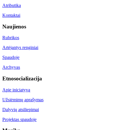
Atributika
Kontaktai
Naujienos
Rubrikos
Artėjantys renginiai
Spaudoje
Archyvas
Etnosocializacija
Apie iniciatyvą
Užsiėmimų aprašymas
Dalyvių atsiliepimai
Projektas spaudoje