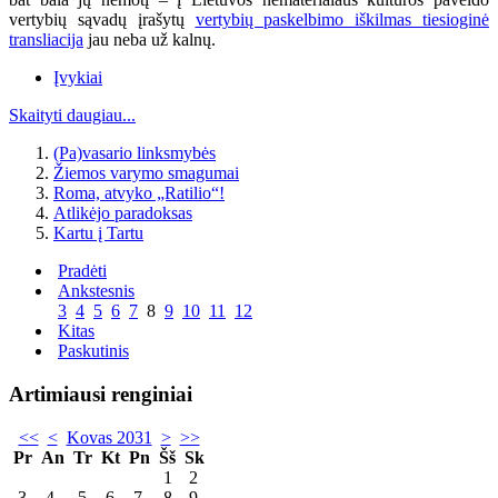
vertybių sąvadų įrašytų
vertybių paskelbimo iškilmas tiesioginė
transliacija
jau neba už kalnų.
Įvykiai
Skaityti daugiau...
(Pa)vasario linksmybės
Žiemos varymo smagumai
Roma, atvyko „Ratilio“!
Atlikėjo paradoksas
Kartu į Tartu
Pradėti
Ankstesnis
3
4
5
6
7
8
9
10
11
12
Kitas
Paskutinis
Artimiausi renginiai
<<
<
Kovas 2031
>
>>
Pr
An
Tr
Kt
Pn
Šš
Sk
1
2
3
4
5
6
7
8
9