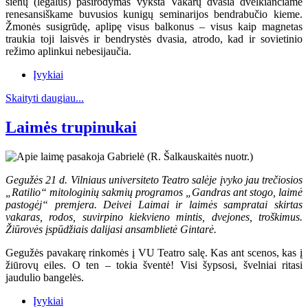
sienų (legalus) pasirodymas vyksta Vakarų dvasia dvelkiančiame
renesansiškame buvusios kunigų seminarijos bendrabučio kieme.
Žmonės susigrūdę, aplipę visus balkonus – visus kaip magnetas
traukia toji laisvės ir bendrystės dvasia, atrodo, kad ir sovietinio
režimo aplinkui nebesijaučia.
Įvykiai
Skaityti daugiau...
Laimės trupinukai
Gegužės 21 d. Vilniaus universiteto Teatro salėje įvyko jau trečiosios
„Ratilio“ mitologinių sakmių programos „Gandras ant stogo, laimė
pastogėj“ premjera. Deivei Laimai ir laimės sampratai skirtas
vakaras, rodos, suvirpino kiekvieno mintis, dvejones, troškimus.
Žiūrovės įspūdžiais dalijasi ansamblietė Gintarė.
Gegužės pavakarę rinkomės į VU Teatro salę. Kas ant scenos, kas į
žiūrovų eiles. O ten – tokia šventė! Visi šypsosi, švelniai ritasi
jaudulio bangelės.
Įvykiai