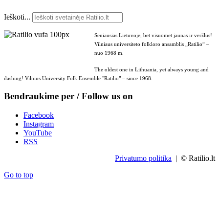
Ieškoti...
Seniausias Lietuvoje, bet visuomet jaunas ir veržlus!
Vilniaus universiteto folkloro ansamblis „Ratilio“ –
nuo 1968 m.
The oldest one in Lithuania, yet always young and
dashing! Vilnius University Folk Ensemble "Ratilio" – since 1968.
Bendraukime per / Follow us on
Facebook
Instagram
YouTube
RSS
Privatumo politika
| © Ratilio.lt
Go to top