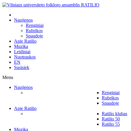
Naujienos
Renginiai
Rubrikos
Spaudoje
Apie Ratilio
Muzika
Leidiniai
Nuotraukos
EN
Susisiek
Menu
Naujienos
Renginiai
Rubrikos
Spaudoje
Apie Ratilio
Ratilio klubas
Ratilio 50
Ratilio 55
Muzika