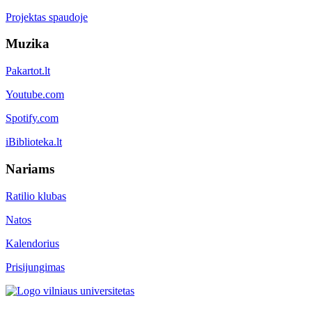
Projektas spaudoje
Muzika
Pakartot.lt
Youtube.com
Spotify.com
iBiblioteka.lt
Nariams
Ratilio klubas
Natos
Kalendorius
Prisijungimas