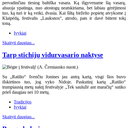
pervadinčiau tiesiog baltiška vasara. Ką išgyvename šią vasarą,
alsuoja ypatinga, nuo atostogų neatskiriama, bet labiau gėrėjimosi
tuo, ką turi ir ką veiki, dvasia. Kai šiltą birželio popietę atvykome į
Klaipėdą, festivalis „Lauksnos“, atrodo, pats ir davė būtent tokį
toną.
Įvykiai
Skaityti daugiau...
Tarp stichijų vidurvasario naktyse
Su „Ratilio“ švenčiu Jonines jau antrą kartą, visgi šios buvo
išskirtinos tuo, jog vyko Nidoje. Paskutinį kartą „Ratilio“
trumpiausią metų naktį festivalyje „Tek saulužė ant maračių“ sutiko
prieš daugiau nei 10 metų.
Tradicijos
Įvykiai
Skaityti daugiau...