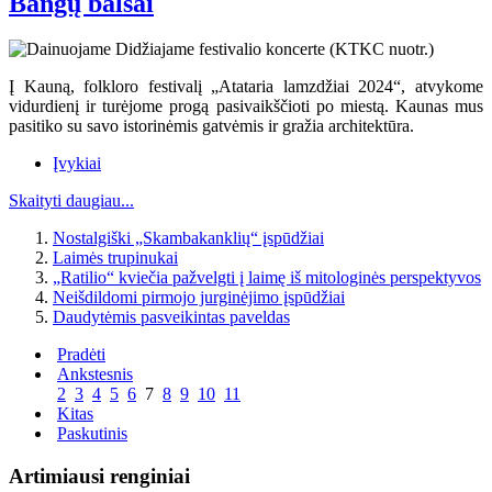
Bangų balsai
Į Kauną, folkloro festivalį „Atataria lamzdžiai 2024“, atvykome
vidurdienį ir turėjome progą pasivaikščioti po miestą. Kaunas mus
pasitiko su savo istorinėmis gatvėmis ir gražia architektūra.
Įvykiai
Skaityti daugiau...
Nostalgiški „Skambakanklių“ įspūdžiai
Laimės trupinukai
„Ratilio“ kviečia pažvelgti į laimę iš mitologinės perspektyvos
Neišdildomi pirmojo jurginėjimo įspūdžiai
Daudytėmis pasveikintas paveldas
Pradėti
Ankstesnis
2
3
4
5
6
7
8
9
10
11
Kitas
Paskutinis
Artimiausi renginiai