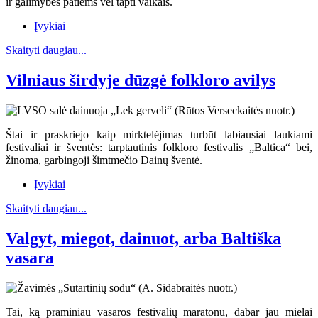
ir galimybės patiems vėl tapti vaikais.
Įvykiai
Skaityti daugiau...
Vilniaus širdyje dūzgė folkloro avilys
Štai ir praskriejo kaip mirktelėjimas turbūt labiausiai laukiami
festivaliai ir šventės: tarptautinis folkloro festivalis „Baltica“ bei,
žinoma, garbingoji šimtmečio Dainų šventė.
Įvykiai
Skaityti daugiau...
Valgyt, miegot, dainuot, arba Baltiška
vasara
Tai, ką praminiau vasaros festivalių maratonu, dabar jau mielai