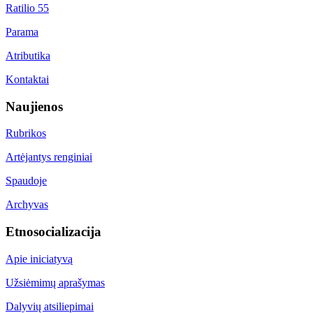
Ratilio 55
Parama
Atributika
Kontaktai
Naujienos
Rubrikos
Artėjantys renginiai
Spaudoje
Archyvas
Etnosocializacija
Apie iniciatyvą
Užsiėmimų aprašymas
Dalyvių atsiliepimai