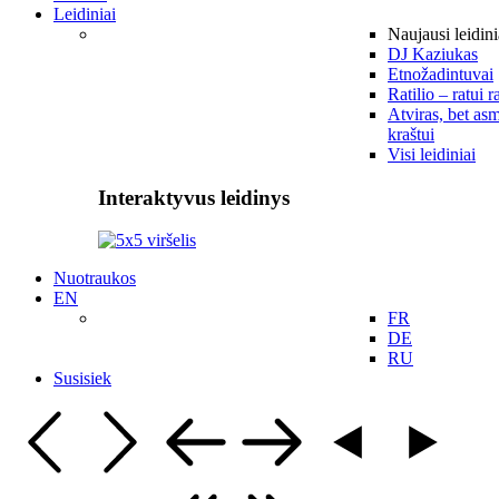
Leidiniai
Naujausi leidini
DJ Kaziukas
Etnožadintuvai
Ratilio – ratui r
Atviras, bet asm
kraštui
Visi leidiniai
Interaktyvus leidinys
Nuotraukos
EN
FR
DE
RU
Susisiek