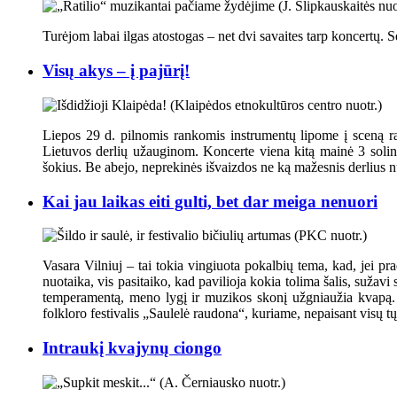
Turėjom labai ilgas atostogas – net dvi savaites tarp koncertų.
Visų akys – į pajūrį!
Liepos 29 d. pilnomis rankomis instrumentų lipome į sceną r
Lietuvos derlių užauginom. Koncerte viena kitą mainė 3 solin
šokius. Be abejo, neprekinės išvaizdos ne ką mažesnis derlius nu
Kai jau laikas eiti gulti, bet dar meiga nenuori
Vasara Vilniuj – tai tokia vingiuota pokalbių tema, kad, jei prad
nuotaika, vis pasitaiko, kad pavilioja kokia tolima šalis, sužav
temperamentą, meno lygį ir muzikos skonį užgniaužia kvapą. Vi
folkloro festivalis „Saulelė raudona“, kuriame, nepaisant visų t
Intraukį kvajynų ciongo