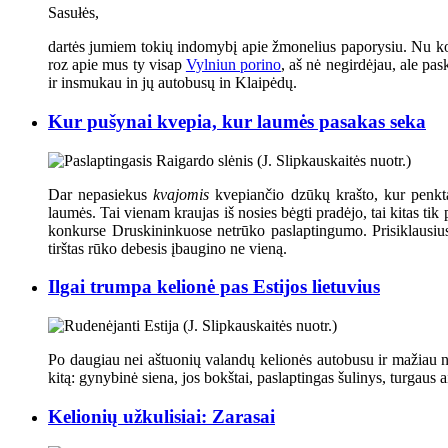
Sasułės,
dartės jumiem tokių indomybį apie žmonelius paporysiu. Nu kokie
roz apie mus ty visap
Vylniun porino
, aš nė negirdėjau, ale pa
ir insmukau in jų autobusų in Klaipėdų.
Kur pušynai kvepia, kur laumės pasakas seka
Dar nepasiekus
kvajomis
kvepiančio dzūkų krašto, kur penkt
laumės. Tai vienam kraujas iš nosies bėgti pradėjo, tai kitas t
konkurse Druskininkuose netrūko paslaptingumo. Prisiklausius į
tirštas rūko debesis įbaugino ne vieną.
Ilgai trumpa kelionė pas Estijos lietuvius
Po daugiau nei aštuonių valandų kelionės autobusu ir mažiau ne
kitą: gynybinė siena, jos bokštai, paslaptingas šulinys, turgaus a
Kelionių užkulisiai: Zarasai