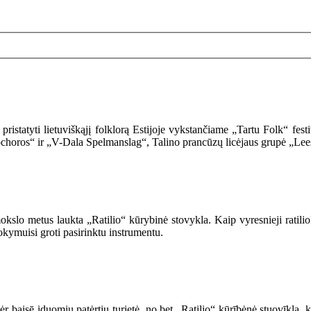
pristatyti lietuviškąjį folklorą Estijoje vykstančiame „Tartu Folk“ f
choros“ ir „V-Dala Spelmanslag“, Talino prancūzų licėjaus grupė „Leesi
okslo metus laukta „Ratilio“ kūrybinė stovykla. Kaip vyresnieji ratil
okymuisi groti pasirinktu instrumentu.
 baisē iduomiu patėrtiu turietė, no bet „Ratilio“ kūrībėnė stuovīkla, k