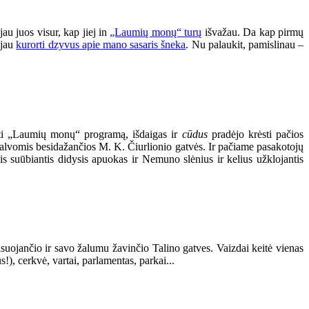
au juos visur, kap jiej in
„Laumių monų“ turų
išvažau. Da kap pirmų
 jau
kurorti dzyvus apie mano sasaris šneka
. Nu palaukit, pamislinau –
yti „Laumių monų“ programą, išdaigas ir
cūdus
pradėjo krėsti pačios
 spalvomis besidažančios M. K. Čiurlionio gatvės. Ir pačiame pasakotojų
is suūbiantis didysis apuokas ir Nemuno slėnius ir kelius užklojantis
suojančio ir savo žalumu žavinčio Talino gatves. Vaizdai keitė vienas
s!), cerkvė, vartai, parlamentas, parkai...