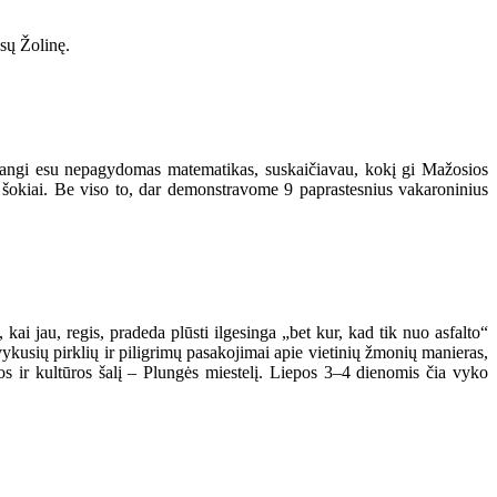
sų Žolinę.
adangi esu nepagydomas matematikas, suskaičiavau, kokį gi Mažosios
 šokiai. Be viso to, dar demonstravome 9 paprastesnius vakaroninius
 kai jau, regis, pradeda plūsti ilgesinga „bet kur, kad tik nuo asfalto“
vykusių pirklių ir piligrimų pasakojimai apie vietinių žmonių manieras,
os ir kultūros šalį – Plungės miestelį. Liepos 3–4 dienomis čia vyko