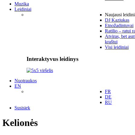
Muzika
Leidiniai
Naujausi leidini
DJ Kaziukas
Etnožadintuvai
Ratilio – ratui r
Atviras, bet asm
kraštui
Visi leidiniai
Interaktyvus leidinys
Nuotraukos
EN
FR
DE
RU
Susisiek
Kelionės