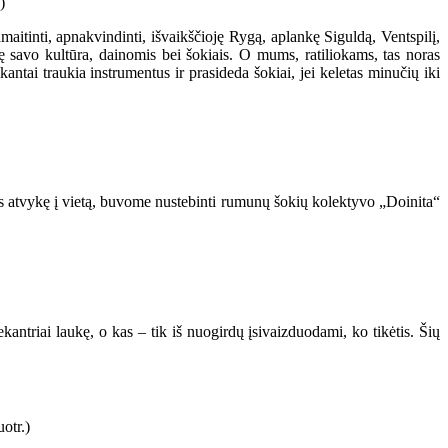
aitinti, apnakvindinti, išvaikščioję Rygą, aplankę Siguldą, Ventspilį,
liję savo kultūra, dainomis bei šokiais. O mums, ratiliokams, tas noras
kantai traukia instrumentus ir prasideda šokiai, jei keletas minučių iki
s atvykę į vietą, buvome nustebinti rumunų šokių kolektyvo „Doinita“
kantriai laukę, o kas – tik iš nuogirdų įsivaizduodami, ko tikėtis. Šių