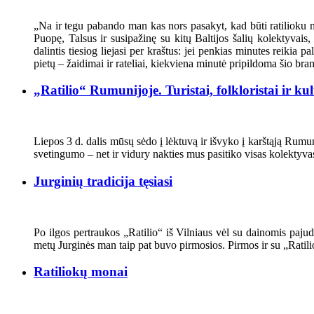
„Na ir tegu pabando man kas nors pasakyt, kad būti ratilioku n
Puopę, Talsus ir susipažinę su kitų Baltijos šalių kolektyvais,
dalintis tiesiog liejasi per kraštus: jei penkias minutes reikia 
pietų – žaidimai ir rateliai, kiekviena minutė pripildoma šio bra
„Ratilio“ Rumunijoje. Turistai, folkloristai ir k
Liepos 3 d. dalis mūsų sėdo į lėktuvą ir išvyko į karštąją Ru
svetingumo – net ir vidury nakties mus pasitiko visas kolektyva
Jurginių tradicija tęsiasi
Po ilgos pertraukos „Ratilio“ iš Vilniaus vėl su dainomis pajudė
metų Jurginės man taip pat buvo pirmosios. Pirmos ir su „Ratilio
Ratiliokų monai