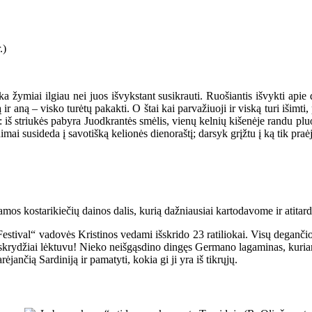
ka žymiai ilgiau nei juos išvykstant susikrauti. Ruošiantis išvykti apie d
ą ir aną – visko turėtų pakakti. O štai kai parvažiuoji ir viską turi išimti, 
: iš striukės pabyra Juodkrantės smėlis, vienų kelnių kišenėje randu pluo
inimai susideda į savotišką kelionės dienoraštį; darsyk grįžtu į ką tik praė
mos kostarikiečių dainos dalis, kurią dažniausiai kartodavome ir atitar
Festival“ vadovės Kristinos vedami išskrido 23 ratiliokai. Visų degančio
skrydžiai lėktuvu! Nieko neišgąsdino dingęs Germano lagaminas, kuriame 
ėjančią Sardiniją ir pamatyti, kokia gi ji yra iš tikrųjų.