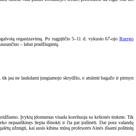
i apgalvotą organizavimą. Po rugpjūčio 5–11 d. vykusio 67-ojo
Ruergo
lausančius – labai pradžiugintų.
 tik jau ne laukdami jungiamojo skrydžio, o atsiimti bagažo ir pirmyn
r geidžiamo. Įvykių įdomumas visada koreliuoja su kelionės trukme. Tik
eko nepaaiškinęs liepia išmokti ir čia pat įrašinėti. Dar pora valandų
galėtų užmigti, kai ausis kibina mūsų profesorės Ainės išsami politinių