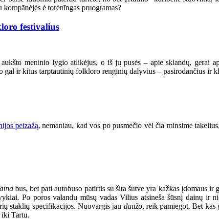
uoku kompānėjės ė torėnīngas pruogramas?
oro festivalius
e aukšto meninio lygio atlikėjus, o iš jų pusės – apie sklandų, gera
gal ir kitus tarptautinių folkloro renginių dalyvius – pasirodančius ir k
nijos peizažą
, nemaniau, kad vos po pusmečio vėl čia minsime takelius,
faina
bus, bet pati autobuso patirtis su šita šutve yra kažkas įdomaus i
įvykiai. Po poros valandų mūsų vadas Vilius atsineša šūsnį dainų ir ni
irių staklių specifikacijos. Nuovargis jau
daužo
, reik pamiegot. Bet kas 
iki Tartu.