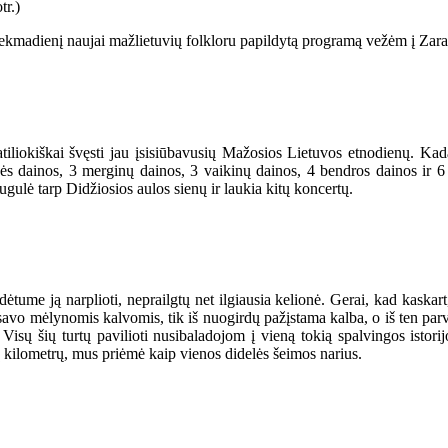
 Sekmadienį naujai mažlietuvių folkloru papildytą programą vežėm į Zara
atiliokiškai švęsti jau įsisiūbavusių Mažosios Lietuvos etnodienų. K
ės dainos, 3 merginų dainos, 3 vaikinų dainos, 4 bendros dainos ir 6
gulė tarp Didžiosios aulos sienų ir laukia kitų koncertų.
ėtume ją narplioti, neprailgtų net ilgiausia kelionė. Gerai, kad kaskart,
i savo mėlynomis kalvomis, tik iš nuogirdų pažįstama kalba, o iš ten par
sų šių turtų pavilioti nusibaladojom į vieną tokią spalvingos istorij
ų kilometrų, mus priėmė kaip vienos didelės šeimos narius.