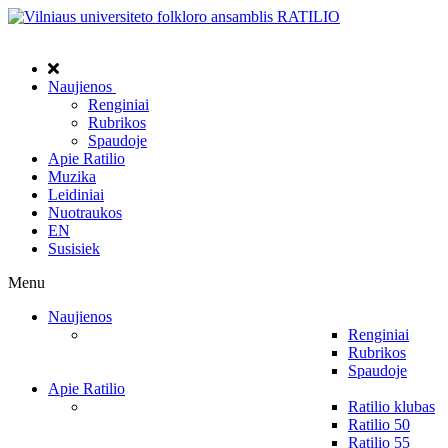
Naujienos
Renginiai
Rubrikos
Spaudoje
Apie Ratilio
Muzika
Leidiniai
Nuotraukos
EN
Susisiek
Menu
Naujienos
Renginiai
Rubrikos
Spaudoje
Apie Ratilio
Ratilio klubas
Ratilio 50
Ratilio 55