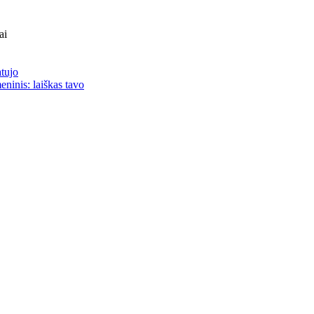
ai
atujo
eninis: laiškas tavo