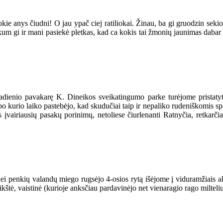
 anys čiudni! O jau ypač ciej ratiliokai. Žinau, ba gi gruodzin sekioj
skum gi ir mani pasiekė pletkas, kad ca kokis tai žmonių jaunimas dabar
adienio pavakarę K. Dineikos sveikatingumo parke turėjome pristat
ik po kurio laiko pastebėjo, kad skudučiai taip ir nepaliko rudeniškomis
vairiausių pasakų porinimų, netoliese čiurlenanti Ratnyčia, retkarčia
i penkių valandų miego rugsėjo 4-osios rytą išėjome į viduramžiais al
ikštė, vaistinė (kurioje anksčiau pardavinėjo net vienaragio rago milteliu