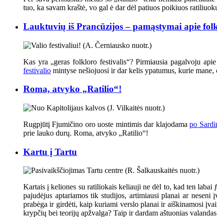
tuo, ka savam kraštė, vo gal ė dar dėl patiuos poikiuos ratili
Lauktuvių iš Prancūzijos – pamąstymai apie folkl
Kas yra „geras folkloro festivalis“? Pirmiausia pagalvoju api
festivalio
mintyse nešiojuosi ir dar kelis ypatumus, kurie mane, o 
Roma, atvyko „Ratilio“!
Rugpjūtį Fjumičino oro uoste mintimis dar klajodama
po Sardi
prie lauko durų. Roma, atvyko „Ratilio“!
Kartu į Tartu
Kartais į keliones su ratiliokais keliauji ne dėl to, kad ten labai
pajudėjus aptariamos tik studijos, artimiausi planai ar neseni 
prabėga ir girdėti, kaip kuriami verslo planai ir aiškinamosi įva
krypčių bei teorijų apžvalga? Taip ir dardam aštuonias valandas 