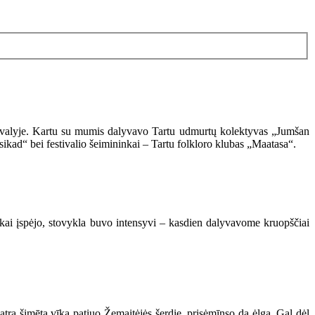
estivalyje. Kartu su mumis dalyvavo Tartu udmurtų kolektyvas „Jumšan
kad“ bei festivalio šeimininkai – Tartu folkloro klubas „Maatasa“.
iokai įspėjo, stovykla buvo intensyvi – kasdien dalyvavome kruopščiai
atra šimēta vīka patiuo Žemaitėjės šerdie, prisėmīnso da ėlga. Gal dėl