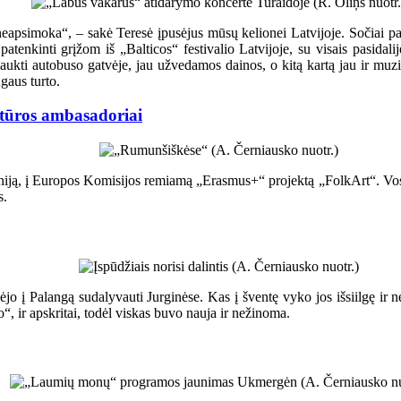
eapsimoka“, – sakė Teresė įpusėjus mūsų kelionei Latvijoje. Sočiai pam
 patenkinti grįžom iš „Balticos“ festivalio Latvijoje, su visais pasida
palaukti autobuso gatvėje, jau užvedamos dainos, o kitą kartą jau ir muzi
ngaus turto.
ultūros ambasadoriai
muniją, į Europos Komisijos remiamą „Erasmus+“ projektą „FolkArt“. Vo
s.
jo į Palangą sudalyvauti Jurginėse. Kas į šventę vyko jos išsiilgę ir ne
“, ir apskritai, todėl viskas buvo nauja ir nežinoma.