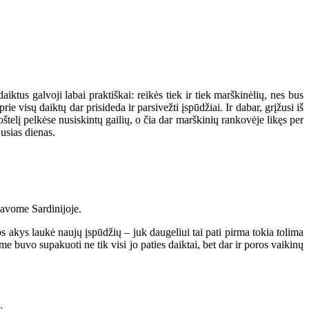
aiktus galvoji labai praktiškai: reikės tiek ir tiek marškinėlių, nes bus
prie visų daiktų dar prisideda ir parsivežti įspūdžiai. Ir dabar, grįžusi iš
štelį pelkėse nusiskintų gailių, o čia dar marškinių rankovėje likęs per
jusias dienas.
davome Sardinijoje.
s akys laukė naujų įspūdžių – juk daugeliui tai pati pirma tokia tolima
buvo supakuoti ne tik visi jo paties daiktai, bet dar ir poros vaikinų