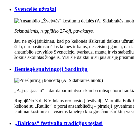
Svencelės užrašai
Sekmadienis, rugpjūčio 27-oji, pavakarys.
Jau ne sykį įsitikinau, kad po kelionės išsikrauti daiktus užtrun
šilta, dar pasiimsiu šitas kelnes ir batus, nes eisim į gamtą, dar t
ansamblio stovyklos Svencelėje, tvarkausi mantą ir vis stabteliu
šokius skolintas žiogelis. Visi šie daiktai ir su jais susiję prisim
Bemiegė spalvingoji Sardinija
„A-ja-ja-jaaaai“ – dar dabar mintyse skamba mūsų choru traukia
Rugpjūčio 3 d. iš Vilniaus oro uosto į festivalį „Marmilla Folk 
kelionė su „Ratilio“, o porai ansambliečių – pirmieji gyvenime 
tautiniai kostiumai – visiems knietėjo kuo greičiau ištrūkti į vakar
„Balticos“ festivalio tradicijos tęsiasi