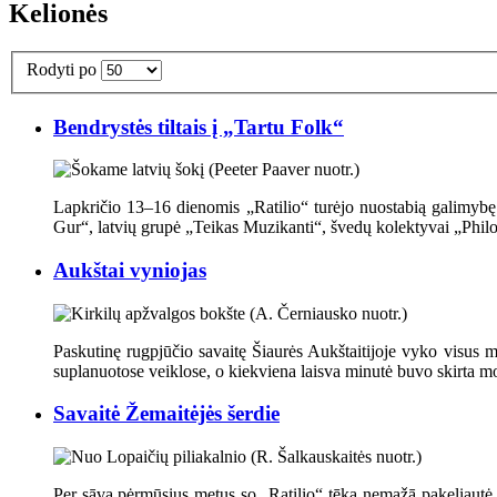
Kelionės
Rodyti po
Bendrystės tiltais į „Tartu Folk“
Lapkričio 13–16 dienomis „Ratilio“ turėjo nuostabią galimybę 
Gur“, latvių grupė „Teikas Muzikanti“, švedų kolektyvai „Philo
Aukštai vyniojas
Paskutinę rugpjūčio savaitę Šiaurės Aukštaitijoje vyko visus m
suplanuotose veiklose, o kiekviena laisva minutė buvo skirta m
Savaitė Žemaitėjės šerdie
Per sāva pėrmūsius metus so „Ratilio“ tēka nemažā pakeliautė ėr