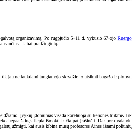
i apgalvotą organizavimą. Po rugpjūčio 5–11 d. vykusio 67-ojo
Ruergo
lausančius – labai pradžiugintų.
 tik jau ne laukdami jungiamojo skrydžio, o atsiimti bagažo ir pirmyn
r geidžiamo. Įvykių įdomumas visada koreliuoja su kelionės trukme. Tik
eko nepaaiškinęs liepia išmokti ir čia pat įrašinėti. Dar pora valandų
galėtų užmigti, kai ausis kibina mūsų profesorės Ainės išsami politinių