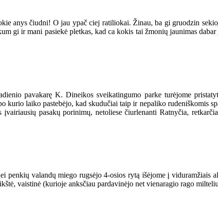
 anys čiudni! O jau ypač ciej ratiliokai. Žinau, ba gi gruodzin sekioj
skum gi ir mani pasiekė pletkas, kad ca kokis tai žmonių jaunimas dabar
adienio pavakarę K. Dineikos sveikatingumo parke turėjome pristat
ik po kurio laiko pastebėjo, kad skudučiai taip ir nepaliko rudeniškomis
vairiausių pasakų porinimų, netoliese čiurlenanti Ratnyčia, retkarčia
i penkių valandų miego rugsėjo 4-osios rytą išėjome į viduramžiais al
ikštė, vaistinė (kurioje anksčiau pardavinėjo net vienaragio rago milteliu