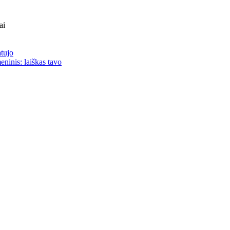
ai
atujo
eninis: laiškas tavo