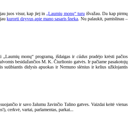
au juos visur, kap jiej in
„Laumių monų“ turų
išvažau. Da kap pirmų
 jau
kurorti dzyvus apie mano sasaris šneka
. Nu palaukit, pamislinau –
yti „Laumių monų“ programą, išdaigas ir
cūdus
pradėjo krėsti pačios
 spalvomis besidažančios M. K. Čiurlionio gatvės. Ir pačiame pasakotojų
is suūbiantis didysis apuokas ir Nemuno slėnius ir kelius užklojantis
suojančio ir savo žalumu žavinčio Talino gatves. Vaizdai keitė vienas
s!), cerkvė, vartai, parlamentas, parkai...