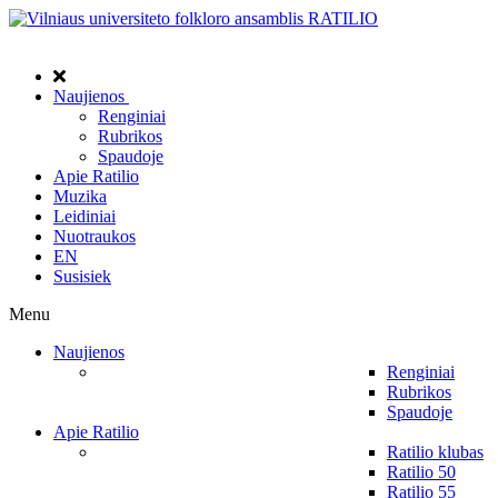
Naujienos
Renginiai
Rubrikos
Spaudoje
Apie Ratilio
Muzika
Leidiniai
Nuotraukos
EN
Susisiek
Menu
Naujienos
Renginiai
Rubrikos
Spaudoje
Apie Ratilio
Ratilio klubas
Ratilio 50
Ratilio 55