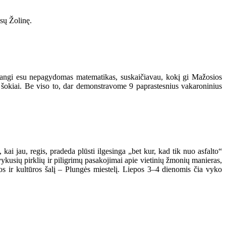
sų Žolinę.
adangi esu nepagydomas matematikas, suskaičiavau, kokį gi Mažosios
 šokiai. Be viso to, dar demonstravome 9 paprastesnius vakaroninius
 kai jau, regis, pradeda plūsti ilgesinga „bet kur, kad tik nuo asfalto“
vykusių pirklių ir piligrimų pasakojimai apie vietinių žmonių manieras,
os ir kultūros šalį – Plungės miestelį. Liepos 3–4 dienomis čia vyko