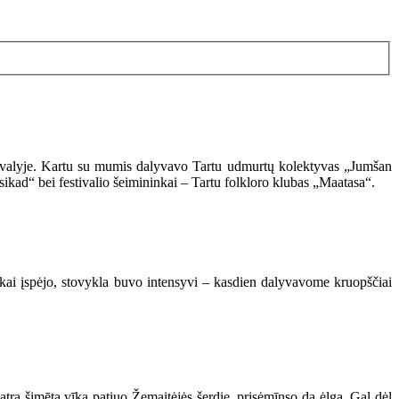
estivalyje. Kartu su mumis dalyvavo Tartu udmurtų kolektyvas „Jumšan
kad“ bei festivalio šeimininkai – Tartu folkloro klubas „Maatasa“.
iokai įspėjo, stovykla buvo intensyvi – kasdien dalyvavome kruopščiai
atra šimēta vīka patiuo Žemaitėjės šerdie, prisėmīnso da ėlga. Gal dėl