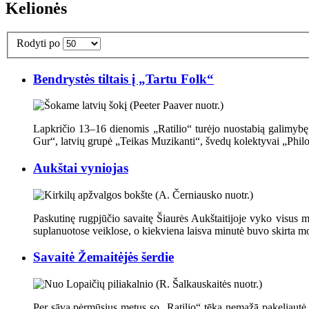
Kelionės
Rodyti po
Bendrystės tiltais į „Tartu Folk“
Lapkričio 13–16 dienomis „Ratilio“ turėjo nuostabią galimybę 
Gur“, latvių grupė „Teikas Muzikanti“, švedų kolektyvai „Philo
Aukštai vyniojas
Paskutinę rugpjūčio savaitę Šiaurės Aukštaitijoje vyko visus m
suplanuotose veiklose, o kiekviena laisva minutė buvo skirta m
Savaitė Žemaitėjės šerdie
Per sāva pėrmūsius metus so „Ratilio“ tēka nemažā pakeliautė ėr