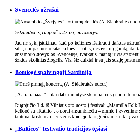
Svencelės užrašai
Sekmadienis, rugpjūčio 27-oji, pavakarys.
Jau ne sykį įsitikinau, kad po kelionės išsikrauti daiktus užtrun
šilta, dar pasiimsiu šitas kelnes ir batus, nes eisim į gamtą, dar t
ansamblio stovyklos Svencelėje, tvarkausi mantą ir vis stabteliu
šokius skolintas žiogelis. Visi šie daiktai ir su jais susiję prisim
Bemiegė spalvingoji Sardinija
„A-ja-ja-jaaaai“ – dar dabar mintyse skamba mūsų choru traukia
Rugpjūčio 3 d. iš Vilniaus oro uosto į festivalį „Marmilla Folk 
kelionė su „Ratilio“, o porai ansambliečių – pirmieji gyvenime 
tautiniai kostiumai – visiems knietėjo kuo greičiau ištrūkti į vakar
„Balticos“ festivalio tradicijos tęsiasi