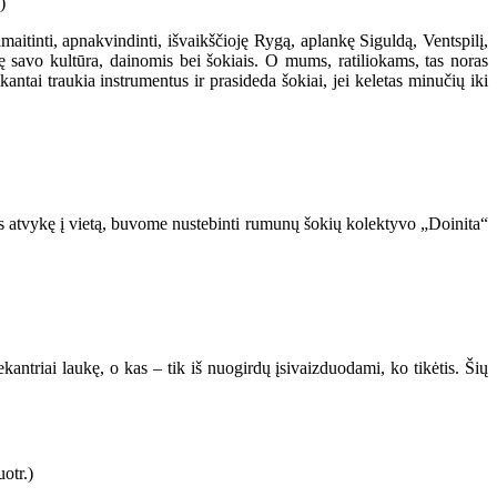
aitinti, apnakvindinti, išvaikščioję Rygą, aplankę Siguldą, Ventspilį,
liję savo kultūra, dainomis bei šokiais. O mums, ratiliokams, tas noras
kantai traukia instrumentus ir prasideda šokiai, jei keletas minučių iki
s atvykę į vietą, buvome nustebinti rumunų šokių kolektyvo „Doinita“
kantriai laukę, o kas – tik iš nuogirdų įsivaizduodami, ko tikėtis. Šių