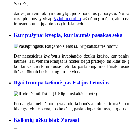
Sasułės,
dartės jumiem tokių indomybį apie žmonelius paporysiu. Nu kokie
roz apie mus ty visap
Vylniun porino
, aš nė negirdėjau, ale pa
ir insmukau in jų autobusų in Klaipėdų.
Kur pušynai kvepia, kur laumės pasakas seka
Dar nepasiekus
kvajomis
kvepiančio dzūkų krašto, kur penkt
laumės. Tai vienam kraujas iš nosies bėgti pradėjo, tai kitas t
konkurse Druskininkuose netrūko paslaptingumo. Prisiklausius į
tirštas rūko debesis įbaugino ne vieną.
Ilgai trumpa kelionė pas Estijos lietuvius
Po daugiau nei aštuonių valandų kelionės autobusu ir mažiau ne
kitą: gynybinė siena, jos bokštai, paslaptingas šulinys, turgaus a
Kelionių užkulisiai: Zarasai