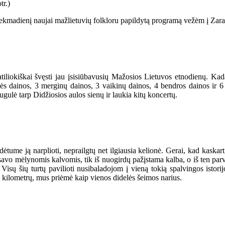
 Sekmadienį naujai mažlietuvių folkloru papildytą programą vežėm į Zara
atiliokiškai švęsti jau įsisiūbavusių Mažosios Lietuvos etnodienų. K
ės dainos, 3 merginų dainos, 3 vaikinų dainos, 4 bendros dainos ir 6
gulė tarp Didžiosios aulos sienų ir laukia kitų koncertų.
ėtume ją narplioti, neprailgtų net ilgiausia kelionė. Gerai, kad kaskart,
i savo mėlynomis kalvomis, tik iš nuogirdų pažįstama kalba, o iš ten par
sų šių turtų pavilioti nusibaladojom į vieną tokią spalvingos istorij
ų kilometrų, mus priėmė kaip vienos didelės šeimos narius.