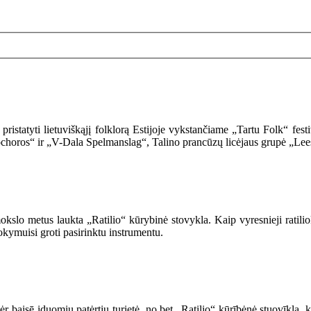
pristatyti lietuviškąjį folklorą Estijoje vykstančiame „Tartu Folk“ f
choros“ ir „V-Dala Spelmanslag“, Talino prancūzų licėjaus grupė „Leesi
okslo metus laukta „Ratilio“ kūrybinė stovykla. Kaip vyresnieji ratil
okymuisi groti pasirinktu instrumentu.
 baisē iduomiu patėrtiu turietė, no bet „Ratilio“ kūrībėnė stuovīkla, k