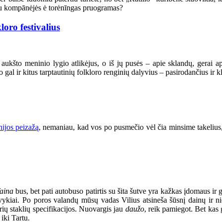
uoku kompānėjės ė torėnīngas pruogramas?
oro festivalius
e aukšto meninio lygio atlikėjus, o iš jų pusės – apie sklandų, gera
gal ir kitus tarptautinių folkloro renginių dalyvius – pasirodančius ir k
nijos peizažą
, nemaniau, kad vos po pusmečio vėl čia minsime takelius,
faina
bus, bet pati autobuso patirtis su šita šutve yra kažkas įdomaus i
įvykiai. Po poros valandų mūsų vadas Vilius atsineša šūsnį dainų ir ni
irių staklių specifikacijos. Nuovargis jau
daužo
, reik pamiegot. Bet kas 
iki Tartu.