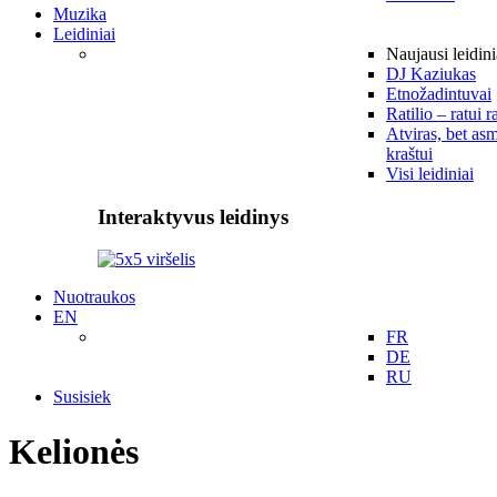
Muzika
Leidiniai
Naujausi leidini
DJ Kaziukas
Etnožadintuvai
Ratilio – ratui r
Atviras, bet asm
kraštui
Visi leidiniai
Interaktyvus leidinys
Nuotraukos
EN
FR
DE
RU
Susisiek
Kelionės