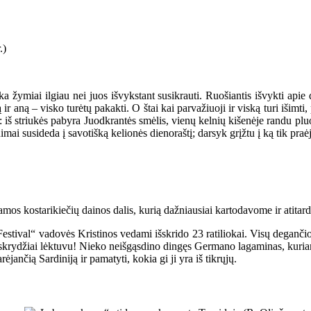
ka žymiai ilgiau nei juos išvykstant susikrauti. Ruošiantis išvykti apie d
ą ir aną – visko turėtų pakakti. O štai kai parvažiuoji ir viską turi išimti, 
: iš striukės pabyra Juodkrantės smėlis, vienų kelnių kišenėje randu pluo
inimai susideda į savotišką kelionės dienoraštį; darsyk grįžtu į ką tik praė
mos kostarikiečių dainos dalis, kurią dažniausiai kartodavome ir atitar
Festival“ vadovės Kristinos vedami išskrido 23 ratiliokai. Visų degančio
skrydžiai lėktuvu! Nieko neišgąsdino dingęs Germano lagaminas, kuriame 
ėjančią Sardiniją ir pamatyti, kokia gi ji yra iš tikrųjų.