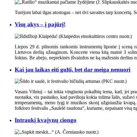
Turėjom labai ilgas atostogas – net dvi savaites tarp koncertų.
Visų akys – į pajūrį!
Liepos 29 d. pilnomis rankomis instrumentų lipome į sceną r
Lietuvos derlių užauginom. Koncerte viena kitą mainė 3 solin
šokius. Be abejo, neprekinės išvaizdos ne ką mažesnis derlius nu
Kai jau laikas eiti gulti, bet dar meiga nenuori
Vasara Vilniuj – tai tokia vingiuota pokalbių tema, kad, jei prad
nuotaika, vis pasitaiko, kad pavilioja kokia tolima šalis, sužav
temperamentą, meno lygį ir muzikos skonį užgniaužia kvapą. Vi
folkloro festivalis „Saulelė raudona“, kuriame, nepaisant visų t
Intraukį kvajynų ciongo