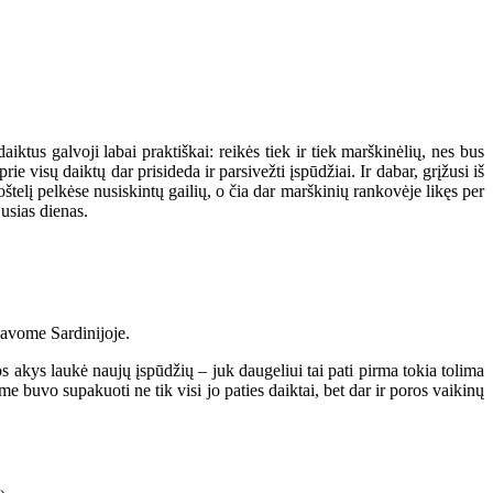
aiktus galvoji labai praktiškai: reikės tiek ir tiek marškinėlių, nes bus
prie visų daiktų dar prisideda ir parsivežti įspūdžiai. Ir dabar, grįžusi iš
štelį pelkėse nusiskintų gailių, o čia dar marškinių rankovėje likęs per
jusias dienas.
davome Sardinijoje.
s akys laukė naujų įspūdžių – juk daugeliui tai pati pirma tokia tolima
buvo supakuoti ne tik visi jo paties daiktai, bet dar ir poros vaikinų