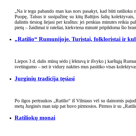
„Na ir tegu pabando man kas nors pasakyt, kad būti ratilioku n
Puopę, Talsus ir susipažinę su kitų Baltijos šalių kolektyvais,
dalintis tiesiog liejasi per kraštus: jei penkias minutes reikia 
pietų – žaidimai ir rateliai, kiekviena minutė pripildoma šio bra
„Ratilio“ Rumunijoje. Turistai, folkloristai ir k
Liepos 3 d. dalis mūsų sėdo į lėktuvą ir išvyko į karštąją Ru
svetingumo – net ir vidury nakties mus pasitiko visas kolektyva
Jurginių tradicija tęsiasi
Po ilgos pertraukos „Ratilio“ iš Vilniaus vėl su dainomis pajudė
metų Jurginės man taip pat buvo pirmosios. Pirmos ir su „Ratilio
Ratiliokų monai