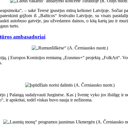
eapsimoka“, – sakė Teresė įpusėjus mūsų kelionei Latvijoje. Sočiai pam
 patenkinti grįžom iš „Balticos“ festivalio Latvijoje, su visais pasida
palaukti autobuso gatvėje, jau užvedamos dainos, o kitą kartą jau ir muzi
ngaus turto.
ultūros ambasadoriai
muniją, į Europos Komisijos remiamą „Erasmus+“ projektą „FolkArt“. Vo
s.
jo į Palangą sudalyvauti Jurginėse. Kas į šventę vyko jos išsiilgę ir ne
“, ir apskritai, todėl viskas buvo nauja ir nežinoma.