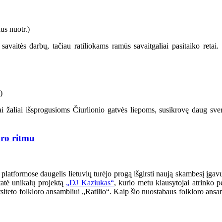
 savaitės darbų, tačiau ratiliokams ramūs savaitgaliai pasitaiko retai
iai žaliai išsprogusioms Čiurlionio gatvės liepoms, susikrovę daug sve
ro ritmu
atformose daugelis lietuvių turėjo progą išgirsti naują skambesį įgavu
tatė unikalų projektą
„DJ Kaziukas“
, kurio metu klausytojai atrinko p
ersiteto folkloro ansambliui „Ratilio“. Kaip šio nuostabaus folkloro ans