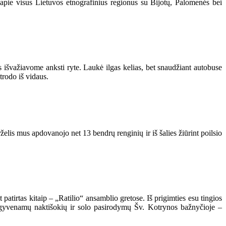
 apie visus Lietuvos etnografinius regionus su Bijotų, Palomenės bei
s išvažiavome anksti ryte. Laukė ilgas kelias, bet snaudžiant autobuse
trodo iš vidaus.
rželis mus apdovanojo net 13 bendrų renginių ir iš šalies žiūrint poilsio
t patirtas kitaip – „Ratilio“ ansamblio gretose. Iš prigimties esu tingios
išgyvenamų naktišokių ir solo pasirodymų Šv. Kotrynos bažnyčioje –