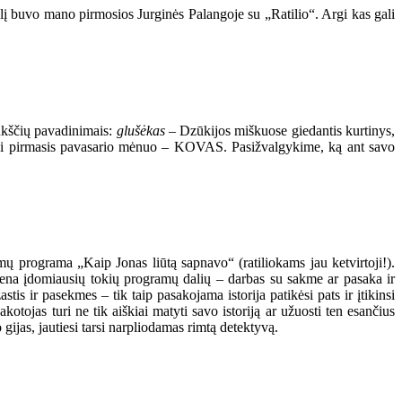
alį buvo mano pirmosios Jurginės Palangoje su „Ratilio“. Argi kas gali
aukščių pavadinimais:
glušėkas
– Dzūkijos miškuose giedantis kurtinys,
k tai pirmasis pavasario mėnuo – KOVAS. Pasižvalgykime, ką ant savo
ų programa „Kaip Jonas liūtą sapnavo“ (ratiliokams jau ketvirtoji!).
Viena įdomiausių tokių programų dalių – darbas su sakme ar pasaka ir
tis ir pasekmes – tik taip pasakojama istorija patikėsi pats ir įtikinsi
tojas turi ne tik aiškiai matyti savo istoriją ar užuosti ten esančius
ijas, jautiesi tarsi narpliodamas rimtą detektyvą.