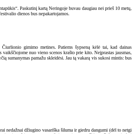
intapūkis“. Paskutinį kartą Neringoje buvau daugiau nei prieš 10 metų,
 festivalio dienos bus nepakartojamos.
 Čiurlionio gimimo metines. Patiems šypseną kėlė tai, kad dainas
 vaikščiojome nuo vieno scenos krašto prie kito. Neįprastas jausmas,
yčią sumanymas pamažu skleidėsi. Jau tą vakarą vis sukosi mintis: bus
 orai nedažnai džiugino vasariška šiluma ir giedru dangumi (dėl to netgi