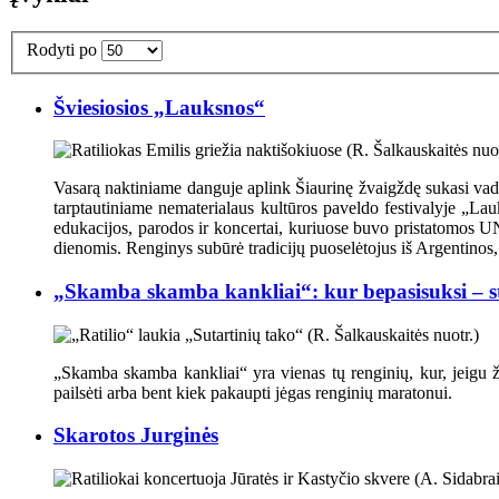
Rodyti po
Šviesiosios „Lauksnos“
Vasarą naktiniame danguje aplink Šiaurinę žvaigždę sukasi vadin
tarptautiniame nematerialaus kultūros paveldo festivalyje „Lau
edukacijos, parodos ir koncertai, kuriuose buvo pristatomos U
dienomis. Renginys subūrė tradicijų puoselėtojus iš Argentinos, G
„Skamba skamba kankliai“: kur bepasisuksi – 
„Skamba skamba kankliai“ yra vienas tų renginių, kur, jeigu žina
pailsėti arba bent kiek pakaupti jėgas renginių maratonui.
Skarotos Jurginės