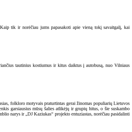
. Kaip tik ir norėčiau jums papasakoti apie vieną tokį savaitgalį, kai
riančius tautinius kostiumus ir kitus daiktus į autobusą, nuo Vilniaus
sias, folkloro motyvais praturtintas gerai žinomas populiarių Lietuvos
enkis garsiausius mūsų šalies atlikėjų ir grupių hitus, o šie suskambo
amblio narys ir „DJ Kaziukas“ projekto entuziastas, norėčiau pasidalinti