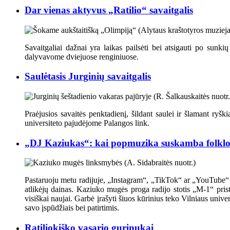
Dar vienas aktyvus „Ratilio“ savaitgalis
Savaitgaliai dažnai yra laikas pailsėti bei atsigauti po sunkių
dalyvavome dviejuose renginiuose.
Saulėtasis Jurginių savaitgalis
Praėjusios savaitės penktadienį, šildant saulei ir šlamant ryšk
universiteto pajudėjome Palangos link.
„DJ Kaziukas“: kai popmuzika suskamba folklo
Pastaruoju metu radijuje, „Instagram“, „TikTok“ ar „YouTube“ pl
atlikėjų dainas. Kaziuko mugės proga radijo stotis „M-1“ pris
visiškai naujai. Garbė įrašyti šiuos kūrinius teko Vilniaus univ
savo įspūdžiais bei patirtimis.
Ratiliokiško vasario gurinukai