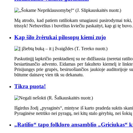
Mą atrodo, kad patiem ratiliokam smagiausi pasirodymai toki, 
trissyk! Nebuvėlius i buvėlius kviečiu paskaityt, kap gi tę buvo.
Kap šilo žvėrukai pilosopų kiemi zujo
Paskutinįjį lapkričio penktadienį su ne didžiausia (neretai ratili
besiartinančio advento. Eidamas per fakulteto kiemelį ir link
Prisijungęs prie grupės, besiruošiančios jaukioje auditorijoje 
būtume dainavę vien tik su dekanatu.
Tikra puota!
Išgirdus žodį „pyraginės“, mintyse iš karto pradeda suktis skania
Pyraginėse netrūko nei pyragų, nei kitų stalo gėrybių, nei šokių
„Ratilio“ tapo folkloro ansamblio „Griciukas“ kr