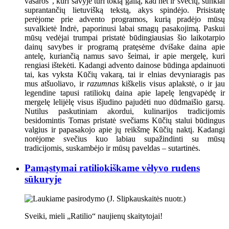
vasaros“, kuri savyje turi tokią galią, kad net ir svečių, sunkiai
suprantančių lietuvišką tekstą, akys spindėjo. Prisistatę
perėjome prie advento programos, kurią pradėjo mūsų
suvalkietė Indrė, paporinusi labai smagų pasakojimą. Paskui
mūsų vedėjai trumpai pristatė būdingiausias šio laikotarpio
dainų savybes ir programą pratęsėme dvišake daina apie
antelę, kuriančią namus savo šeimai, ir apie mergelę, kuri
rengiasi ištekėti. Kadangi advento dainose būdinga apdainuoti
tai, kas vyksta Kūčių vakarą, tai ir elnias devyniaragis pas
mus atšuoliavo, ir
razumnas
kiškelis visus aplakstė, o ir jau
legendine tapusi ratiliokų daina apie lapelę lengvapėdę ir
mergelę lelijėlę visus išjudino pajudėti nuo dūdmaišio garsų.
Nutilus paskutiniam akordui, kulinarijos tradicijomis
besidomintis Tomas pristatė svečiams Kūčių stalui būdingus
valgius ir papasakojo apie jų reikšmę Kūčių naktį. Kadangi
norėjome svečius kuo labiau supažindinti su mūsų
tradicijomis, suskambėjo ir mūsų paveldas – sutartinės.
Pamąstymai ratiliokiškame vėlyvo rudens
sūkuryje
Sveiki, mieli „Ratilio“ naujienų skaitytojai!