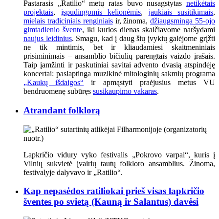
Pastarasis „Ratilio“ metų ratas buvo nusagstytas
netikėtais
projektais
,
įspūdingomis kelionėmis
,
jaukiais susitikimais
,
mielais tradiciniais renginiais
ir, žinoma,
džiaugsminga 55-ojo
gimtadienio švente
, iki kurios dienas skaičiavome naršydami
naujus leidinius
. Smagu, kad į daug šių įvykių galėjome grįžti
ne tik mintimis, bet ir kliaudamiesi skaitmeniniais
prisiminimais – ansamblio bičiulių parengtais vaizdo įrašais.
Taip įamžinti ir paskutiniai savitai advento dvasią atspindėję
koncertai: paslaptinga muzikinė mitologinių sakmių programa
„Kaukų išdaigos“
ir apmąstyti praėjusius metus VU
bendruomenę subūręs
susikaupimo vakaras
.
Atrandant folklorą
Lapkričio vidury vyko festivalis „Pokrovo varpai“, kuris į
Vilnių sukvietė įvairių tautų folkloro ansamblius. Žinoma,
festivalyje dalyvavo ir „Ratilio“.
Kap nepasėdos ratiliokai prieš visas lapkričio
šventes po svietą (Kauną ir Salantus) davėsi