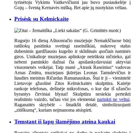
tyrinėtoju Vykintu Vaitkevičiumi jau buvo pusiaukelėje į
Gojų – šventą Kernavės mišką. Bet apie jų nuotykius vėliau.
Prisėsk su Kelmickaite
Rugsėjo 16 dieną Aštuonračio muziejuje Nemakščiuose būrį
ratiliokų pasitinka svetingi raseiniškiai, nukrovę stalus
dubenimis gardžiausio kugelio ir sklidinais ąsočiais naminės
giros. Unikalioje muziejaus aplinkoje netrūksta ničnieko, gal
nebent paminklo dažnai čia apsilankydavusiai aktyviai
visuomenės veikėjai. Taip manė „Atrask Raseinius“ vadovas
Arnas Zmitra, muziejaus įkūrėjas Leonas Tamulevičius ir
liaudies meistras Ričardas Ramanauskas.
Štai ir ji – vienintelė
Lietuvoje ąžuolinė Zitos Kelmickaitės skulptūra. Kairėje
rankoje telefonas, dešinėje mikrofonas, o kur dar iš užančio
byrantys čirviniai blynai! Skulptūra nesiekia perteikti
realistinio vaizdo, tačiau visi jos elementai
parinkti ne veltui
.
Raganaitės skrybėlė – šmaikšti detalė, simbolizuojanti
„zitiškumą“, kuriam neįmanoma atsispirti.
Temstant iš lapų šlamėjimo ateina kaukai
Rugsėjo aštuntąją ratiliokai po darbų ir paskaitų skubėjo į