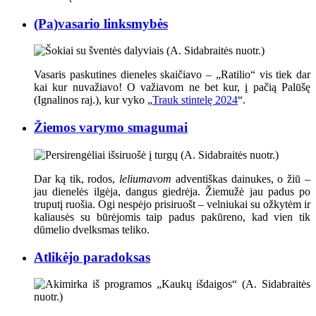
(Pa)vasario linksmybės
Vasaris paskutines dieneles skaičiavo – „Ratilio“ vis tiek dar
kai kur nuvažiavo
! O va
žiavom ne bet kur, į pačią Palūšę
(Ignalinos raj.), kur vyko „
Trauk stintelę 2024
“.
Žiemos varymo smagumai
Dar ką tik, rodos,
leliumavom
adventiškas dainukes, o žiū –
jau dienelės ilgėja, dangus giedrėja. Žiemužė jau padus po
truputį ruošia. Ogi nespėjo prisiruošt – velniukai su ožkytėm ir
kaliausės su būrėjomis taip padus pakūreno, kad vien tik
dūmelio dvelksmas teliko.
Atlikėjo paradoksas