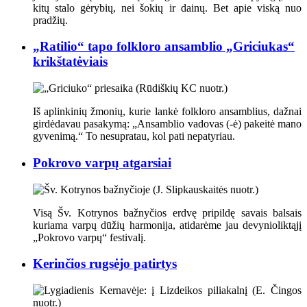
kitų stalo gėrybių, nei šokių ir dainų. Bet apie viską nuo
pradžių.
„Ratilio“ tapo folkloro ansamblio „Griciukas“
krikštatėviais
Iš aplinkinių žmonių, kurie lankė folkloro ansamblius, dažnai
girdėdavau pasakymą: „Ansamblio vadovas (-ė) pakeitė mano
gyvenimą.“ To nesupratau, kol pati nepatyriau.
Pokrovo varpų atgarsiai
Visą Šv. Kotrynos bažnyčios erdvę pripildę savais balsais
kuriama varpų dūžių harmonija, atidarėme jau devynioliktąjį
„Pokrovo varpų“ festivalį.
Kerinčios rugsėjo patirtys