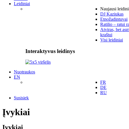
Leidiniai
Naujausi leidini
DJ Kaziukas
Etnožadintuvai
Ratilio – ratui r
Atviras, bet asm
kraštui
Visi leidiniai
Interaktyvus leidinys
Nuotraukos
EN
FR
DE
RU
Susisiek
Įvykiai
Įvykiai