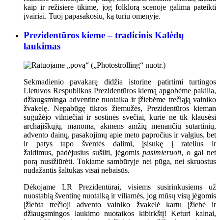
kaip ir režisierė tikime, jog folklorą scenoje galima pateikti
įvairiai. Tuoj papasakosiu, ką turiu omenyje.
Prezidentūros kieme – tradicinis Kalėdų
laukimas
Sekmadienio pavakarę didžia istorine patirtimi turtingos
Lietuvos Respublikos Prezidentūros kiemą apgobėme pakilia,
džiaugsminga adventine nuotaika ir įžiebėme trečiąją vainiko
žvakelę. Nepabūgę tikros žiemužės, Prezidentūros kieman
sugužėjo vilniečiai ir sostinės svečiai, kurie ne tik klausėsi
archajiškųjų, manoma, akmens amžių menančių sutartinių,
advento dainų, pasakojimų apie meto papročius ir valgius, bet
ir patys tapo šventės dalimi, įsisukę į ratelius ir
žaidimus, padėjusius sušilti, jėgomis
pasimieruoti
, o gal net
porą nusižiūrėti. Tokiame sambūryje nei pūga, nei skruostus
nudažantis šaltukas visai nebaisūs.
Dėkojame LR Prezidentūrai, visiems susirinkusiems už
nuostabią šventinę nuotaiką ir viliamės, jog mūsų visų jėgomis
įžiebta trečioji advento vainiko žvakelė kartu įžiebė ir
džiaugsmingos laukimo nuotaikos kibirkštį! Keturi kalnai,