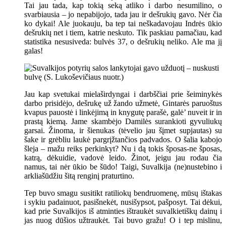
Tai jau tada, kap tokią seką atliko i darbo nesumilino, o
svarbiausia – jo nepabijojo, tada jau ir dešrukių gavo. Nėr čia
ko dykai! Ale juokauju, ba tep tai neškadavojau Indrės ūkio
dešrukių net i tiem, katrie neskuto. Tik paskiau pamačiau, kad
statistika nesusiveda: bulvės 37, o dešrukių neliko. Ale ma jį
galas!
Jau kap svetukai mielaširdyngai i darbščiai prie šeiminykės
darbo prisidėjo, dešrukę už žando užmetė, Gintarės paruoštus
kvapus pauostė i linkėjimą in knygutę parašė, galė’ nuveit ir in
prastą kiemą. Jame skambėjo Damilės surankioti gyvuliukų
garsai. Žinoma, ir šienukas (tėvelio jau šįmet supjautas) su
šake ir grėbliu laukė pargrįžtančios padvados. O šalia kabojo
šleja – mažu reiks perkinkyt? Nu i dą tokis šposas-ne šposas,
katrą, dėkuidie, vadovė leido. Žinot, jeigu jau rodau čia
namus, tai nėr ūkio be šūdo! Taigi, Suvalkija (ne)nustebino i
arkliašūdžiu šitą renginį praturtino.
Tep buvo smagu susitikt ratiliokų bendruomenę, mūsų ištakas
i sykiu padainuot, pasišnekėt, nusišypsot, pašposyt. Tai dėkui,
kad prie Suvalkijos iš atminties ištraukėt suvalkietiškų dainų i
jas nuog dūšios užtraukėt. Tai buvo gražu! O i tep mislinu,