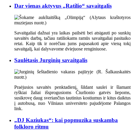
Dar vienas aktyvus „Ratilio“ savaitgalis
Savaitgaliai dažnai yra laikas pailsėti bei atsigauti po sunkių
savaitės darbų, tačiau ratiliokams ramūs savaitgaliai pasitaiko
retai. Kaip tik ir norėčiau jums papasakoti apie vieną tokį
savaitgalį, kai dalyvavome dviejuose renginiuose.
Saulėtasis Jurginių savaitgalis
Praėjusios savaitės penktadienį, šildant saulei ir šlamant
ryškiai žaliai išsprogusioms Čiurlionio gatvės liepoms,
susikrovę daug sveriančius tautinius kostiumus ir kitus daiktus
į autobusą, nuo Vilniaus universiteto pajudėjome Palangos
link.
„DJ Kaziukas“: kai popmuzika suskamba
folkloro ritmu