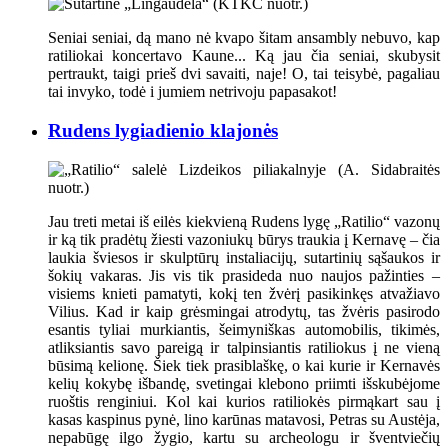
Seniai seniai, dą mano nė kvapo šitam ansambly nebuvo, kap
ratiliokai koncertavo Kaune... Ką jau čia seniai, skubysit
pertraukt, taigi prieš dvi savaiti, naje! O, tai teisybė, pagaliau
tai invyko, todė i jumiem netrivoju papasakot!
Rudens lygiadienio klajonės
Jau treti metai iš eilės kiekvieną Rudens lygę „Ratilio“ vazonų
ir ką tik pradėtų žiesti vazoniukų būrys traukia į Kernavę – čia
laukia šviesos ir skulptūrų instaliacijų, sutartinių sąšaukos ir
šokių vakaras. Jis vis tik prasideda nuo naujos pažinties –
visiems knieti pamatyti, kokį ten žvėrį pasikinkęs atvažiavo
Vilius. Kad ir kaip grėsmingai atrodytų, tas žvėris pasirodo
esantis tyliai murkiantis, šeimyniškas automobilis, tikimės,
atliksiantis savo pareigą ir talpinsiantis ratiliokus į ne vieną
būsimą kelionę. Šiek tiek prasiblaškę, o kai kurie ir Kernavės
kelių kokybę išbandę, svetingai klebono priimti išskubėjome
ruoštis renginiui. Kol kai kurios ratiliokės pirmąkart sau į
kasas kaspinus pynė, lino karūnas matavosi, Petras su Austėja,
nepabūgę ilgo žygio, kartu su archeologu ir šventviečių