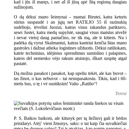
kad i jūs iš manęs, i net aš iš jūsų apė šitą regioną daugiau
sužinojom.
O dą dėkui mano šeimynai – mamai Birutei, katra keturis
sūrius suspaudė i an jųjų net RATILIO 55 iš razinukių
sudėliojo, tėveliui Juozui, katras visus rakandus pariktavo,
sesei Justei, katra medų supylstė, saugiai visus maistus atvežė
i nevat vietoj daug pamačino, ne tik mą, ale ir kitiem. Nu i
padėka dą vyrui Skalmantui, katras kantriai kenčia šitas mano
gastroles i dažnai atlieka logistines užduotis. Dėkui ratiliokam,
katrie techninius, idėjinius sprendimus sumislino i palapines,
katros dėl nemenko vėjo rakum atsistojo, iškart suspitę atgal
pastatė.
Dą možna pasakot i pasakot, kap upeliu tekėt, ale kas buvot –
tas žinot, o kas nebuvot – tai nenupasakosiu. Tikiu, kad i 60-
metis bus, o tę i vė susitiksim! Valio „Ratilio“!
Teresė
P. S. Baikos baikom, ale kitusyk per tą liežiuvį gali ir bėdos
prisidaryt. Atėj’ vieni žmonys, sako: o tai kaip čia suvalkiečiai
mėsą be duonos valgo? Tai ir atsakiau, kap namie papratus: a,