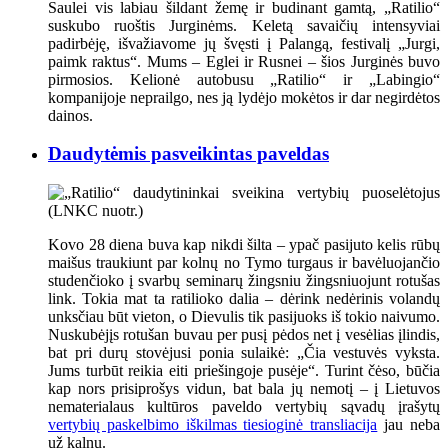
Saulei vis labiau šildant žemę ir budinant gamtą, „Ratilio“
suskubo ruoštis Jurginėms. Keletą savaičių intensyviai
padirbėję, išvažiavome jų švęsti į Palangą, festivalį „Jurgi,
paimk raktus“. Mums – Eglei ir Rusnei – šios Jurginės buvo
pirmosios. Kelionė autobusu „Ratilio“ ir „Labingio“
kompanijoje neprailgo, nes ją lydėjo mokėtos ir dar negirdėtos
dainos.
Daudytėmis pasveikintas paveldas
Kovo 28 diena buva kap nikdi šilta – ypač pasijuto kelis rūbų
maišus traukiunt par kolnų no Tymo turgaus ir bavėluojančio
studenčioko į svarbų seminarų žingsniu žingsniuojunt rotušas
link. Tokia mat ta ratilioko dalia – dėrink nedėrinis volandų
unksčiau būt vieton, o Dievulis tik pasijuoks iš tokio naivumo.
Nuskubėjįs rotušan buvau per pusį pėdos net į vesėlias įlindis,
bat pri durų stovėjusi ponia sulaikė: „Čia vestuvės vyksta.
Jums turbūt reikia eiti priešingoje pusėje“. Turint čėso, būčia
kap nors prisiprošys vidun, bat bala jų nemotį – į Lietuvos
nematerialaus kultūros paveldo vertybių sąvadų įrašytų
vertybių paskelbimo iškilmas tiesioginė transliacija
jau neba
už kalnų.