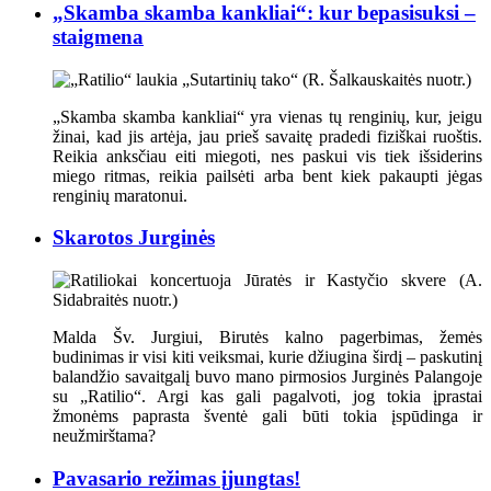
„Skamba skamba kankliai“: kur bepasisuksi –
staigmena
„Skamba skamba kankliai“ yra vienas tų renginių, kur, jeigu
žinai, kad jis artėja, jau prieš savaitę pradedi fiziškai ruoštis.
Reikia anksčiau eiti miegoti, nes paskui vis tiek išsiderins
miego ritmas, reikia pailsėti arba bent kiek pakaupti jėgas
renginių maratonui.
Skarotos Jurginės
Malda Šv. Jurgiui, Birutės kalno pagerbimas, žemės
budinimas ir visi kiti veiksmai, kurie džiugina širdį – paskutinį
balandžio savaitgalį buvo mano pirmosios Jurginės Palangoje
su „Ratilio“. Argi kas gali pagalvoti, jog tokia įprastai
žmonėms paprasta šventė gali būti tokia įspūdinga ir
neužmirštama?
Pavasario režimas įjungtas!