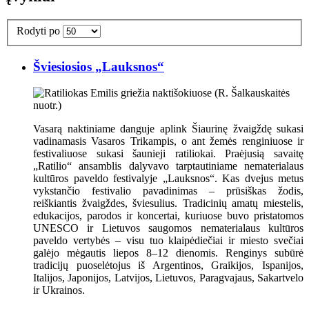
Rodyti po
Šviesiosios „Lauksnos“
Vasarą naktiniame danguje aplink Šiaurinę žvaigždę sukasi
vadinamasis Vasaros Trikampis, o ant žemės renginiuose ir
festivaliuose sukasi šaunieji ratiliokai. Praėjusią savaitę
„Ratilio“ ansamblis dalyvavo tarptautiniame nematerialaus
kultūros paveldo festivalyje „Lauksnos“. Kas dvejus metus
vykstančio festivalio pavadinimas – prūsiškas žodis,
reiškiantis žvaigždes, šviesulius. Tradicinių amatų miestelis,
edukacijos, parodos ir koncertai, kuriuose buvo pristatomos
UNESCO ir Lietuvos saugomos nematerialaus kultūros
paveldo vertybės – visu tuo klaipėdiečiai ir miesto svečiai
galėjo mėgautis liepos 8–12 dienomis. Renginys subūrė
tradicijų puoselėtojus iš Argentinos, Graikijos, Ispanijos,
Italijos, Japonijos, Latvijos, Lietuvos, Paragvajaus, Sakartvelo
ir Ukrainos.