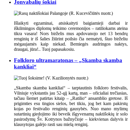
Jonvabalių šokiai
Išlaikyti egzaminai, atsiskaityti baigiamieji darbai ir
iškilmingos diplomų teikimo ceremonijos – ratiliokams ateina
tikra vasara! Nors birželis mus apdovanojo net 13 bendrų
renginių ir iš šalies žiūrint poilsio čia nematyti, šiuo birželiu
mėgaujamės kaip niekad. Bemiegės audringos naktys,
draugai, jūra!.. Tuoj papasakosiu.
Folkloro ultramaratonas – „Skamba skamba
kankliai“
„Skamba skamba kankliai“ – tarptautinis folkloro festivalis,
Vilniuje vykstantis jau 52-ąjį kartą, man – oficialiai trečiasias,
tačiau šiemet patirtas kitaip – „Ratilio“ ansamblio gretose. Iš
prigimties esu tingios sielos, bet tikiu, jog bet kam pakirstų
kojas po festivalio renginių gausybės. Nuo mano mylimų
sutartinių giedojimo iki beveik išgyvenamų naktišokių ir solo
pasirodymų Šv. Kotrynos bažnyčioje – kiekvienas dalyvis ir
klausytojas galėjo rasti sau mielą renginį.