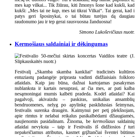
mes kap vilkai... Tik žiūrau, kiti žmonys šone kad kukši, kad
kukši: „Mes tai ne
kap
, mes tai tikrai Vilkai“. Tai gerai, kad i
patys geri šposinykai, o tai būtau turėjus dą daugiau
raudonumo jau ir tep gerai rausvuosna žanduosna!
Simono Lukoševičiaus nuotr.
Kermošiaus saldainiai ir dėkingumas
Festivalį „Skamba skamba kankliai“ tradicinės kultūros
entuziastų padangėje priprasta vadinti didžiaisiais folkloro
atlaidais. Kaip jau būna, dažnai kartojamas pasakymas
nublanksta ir kartais nesuprasi, ar čia mes, ar pati kalba
nesąmoningai mumis kalbėti pradeda. Kodėl atlaidai? Kai
pagalvoji, akivaizdu – paskiras, unikalias ansamblių
bendruomenes, nelyg po apylinkę pasklidusias šeimynas,
festivalis surenka draugėn. Kaimynui per petį plekšnojam,
apie rimtus ir nelabai reikalus pasikalbėdami džiaugiamės,
naujienomis pasidalinam. Žinoma, be
kermošiaus
saldainių
atlaidai nevyksta – taip ir Festivalis iš didžiosios
f
turi
nepakeičiamus atributus, kasmet grįžtančiai šventei būtinus