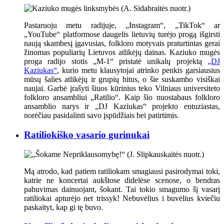
Pastaruoju metu radijuje, „Instagram“, „TikTok“ ar
„YouTube“ platformose daugelis lietuvių turėjo progą išgirsti
naują skambesį įgavusias, folkloro motyvais praturtintas gerai
žinomas populiarių Lietuvos atlikėjų dainas. Kaziuko mugės
proga radijo stotis „M-1“ pristatė unikalų projektą
„DJ
Kaziukas“
, kurio metu klausytojai atrinko penkis garsiausius
mūsų šalies atlikėjų ir grupių hitus, o šie suskambo visiškai
naujai. Garbė įrašyti šiuos kūrinius teko Vilniaus universiteto
folkloro ansambliui „Ratilio“. Kaip šio nuostabaus folkloro
ansamblio narys ir „DJ Kaziukas“ projekto entuziastas,
norėčiau pasidalinti savo įspūdžiais bei patirtimis.
Ratiliokiško vasario gurinukai
Mą atrodo, kad patiem ratiliokam smagiausi pasirodymai toki,
katrie ne koncertai aukštose didelėse scenose, o bendras
pabuvimas dainuojant, šokant. Tai tokio smagumo šį vasarį
ratiliokai apturėjo net trissyk! Nebuvėlius i buvėlius kviečiu
paskaityt, kap gi tę buvo.