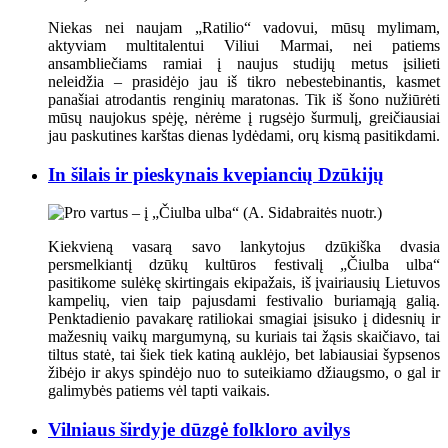
Niekas nei naujam „Ratilio“ vadovui, mūsų mylimam,
aktyviam multitalentui Viliui Marmai, nei patiems
ansambliečiams ramiai į naujus studijų metus įsilieti
neleidžia – prasidėjo jau iš tikro nebestebinantis, kasmet
panašiai atrodantis renginių maratonas. Tik iš šono nužiūrėti
mūsų naujokus spėję, nėrėme į rugsėjo šurmulį, greičiausiai
jau paskutines karštas dienas lydėdami, orų kismą pasitikdami.
In šilais ir pieskynais kvepiancių Dzūkijų
Kiekvieną vasarą savo lankytojus dzūkiška dvasia
persmelkiantį dzūkų kultūros festivalį „Čiulba ulba“
pasitikome sulėkę skirtingais ekipažais, iš įvairiausių Lietuvos
kampelių, vien taip pajusdami festivalio buriamąją galią.
Penktadienio pavakarę ratiliokai smagiai įsisuko į didesnių ir
mažesnių vaikų margumyną, su kuriais tai žąsis skaičiavo, tai
tiltus statė, tai šiek tiek katiną auklėjo, bet labiausiai šypsenos
žibėjo ir akys spindėjo nuo to suteikiamo džiaugsmo, o gal ir
galimybės patiems vėl tapti vaikais.
Vilniaus širdyje dūzgė folkloro avilys