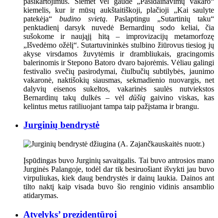
pasikartojimus. Šiemet vėl gaũdė „Pasidainavimų vakaro“
kiemelis, kur ir mūsų aukštaitiškoji, plačioji „Kai saulyte
patekėja“
budino svietą
. Paslaptingu „Sutartinių taku“
penktadienį darsyk nuvedė Bernardinų sodo keliai, čia
sušokome ir naująjį hitą – improvizacijų metamorfozę
„Išvedėmo ožėlį“. Sutartuvininkės stulbino žiūrovus tiesiog jų
akyse virsdamos žuvytėmis ir drambliukais, gracingomis
balerinomis ir Stepono Batoro dvaro bajorėmis. Vėliau galingi
festivalio svečių pasirodymai, čiulbučių subtilybės, jaunimo
vakaronė, naktišokių siausmas, sekmadienio nuovargis, net
dalyvių eisenos sukeltos, vakarinės saulės nutviekstos
Bernardinų takų dulkės – vėl
dūšią
gaivino viskas, kas
kelintus metus ratiliuojant tampa taip pažįstama ir brangu.
Jurginių bendrystė
Įspūdingas buvo Jurginių savaitgalis. Tai buvo antrosios mano
Jurginės Palangoje, todėl dar tik besiruošiant išvykti jau buvo
virpuliukas, kiek daug bendrystės ir dainų laukia. Dainos ant
tilto naktį kaip visada buvo šio renginio vidinis ansamblio
atidarymas.
Atvelyks’ prezidentūroj