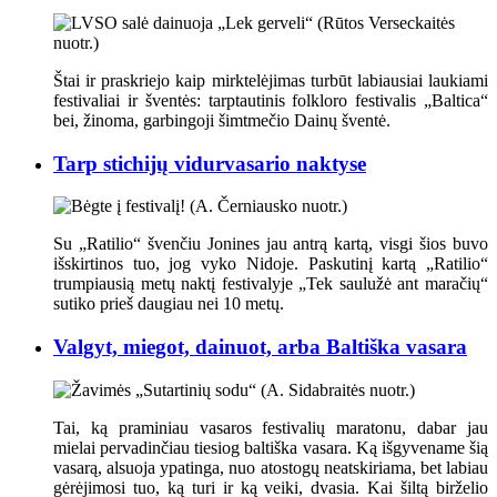
Štai ir praskriejo kaip mirktelėjimas turbūt labiausiai laukiami
festivaliai ir šventės: tarptautinis folkloro festivalis „Baltica“
bei, žinoma, garbingoji šimtmečio Dainų šventė.
Tarp stichijų vidurvasario naktyse
Su „Ratilio“ švenčiu Jonines jau antrą kartą, visgi šios buvo
išskirtinos tuo, jog vyko Nidoje. Paskutinį kartą „Ratilio“
trumpiausią metų naktį festivalyje „Tek saulužė ant maračių“
sutiko prieš daugiau nei 10 metų.
Valgyt, miegot, dainuot, arba Baltiška vasara
Tai, ką praminiau vasaros festivalių maratonu, dabar jau
mielai pervadinčiau tiesiog baltiška vasara. Ką išgyvename šią
vasarą, alsuoja ypatinga, nuo atostogų neatskiriama, bet labiau
gėrėjimosi tuo, ką turi ir ką veiki, dvasia. Kai šiltą birželio