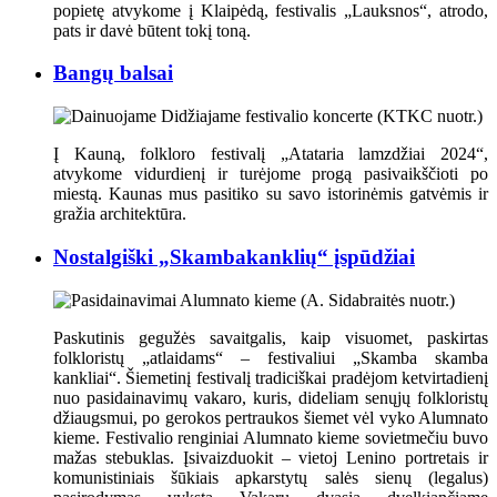
popietę atvykome į Klaipėdą, festivalis „Lauksnos“, atrodo,
pats ir davė būtent tokį toną.
Bangų balsai
Į Kauną, folkloro festivalį „Atataria lamzdžiai 2024“,
atvykome vidurdienį ir turėjome progą pasivaikščioti po
miestą. Kaunas mus pasitiko su savo istorinėmis gatvėmis ir
gražia architektūra.
Nostalgiški „Skambakanklių“ įspūdžiai
Paskutinis gegužės savaitgalis, kaip visuomet, paskirtas
folkloristų „atlaidams“ – festivaliui „Skamba skamba
kankliai“. Šiemetinį festivalį tradiciškai pradėjom ketvirtadienį
nuo pasidainavimų vakaro, kuris, dideliam senųjų folkloristų
džiaugsmui, po gerokos pertraukos šiemet vėl vyko Alumnato
kieme. Festivalio renginiai Alumnato kieme sovietmečiu buvo
mažas stebuklas. Įsivaizduokit – vietoj Lenino portretais ir
komunistiniais šūkiais apkarstytų salės sienų (legalus)