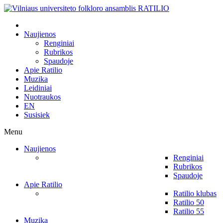
Naujienos
Renginiai
Rubrikos
Spaudoje
Apie Ratilio
Muzika
Leidiniai
Nuotraukos
EN
Susisiek
Menu
Naujienos
Renginiai
Rubrikos
Spaudoje
Apie Ratilio
Ratilio klubas
Ratilio 50
Ratilio 55
Muzika