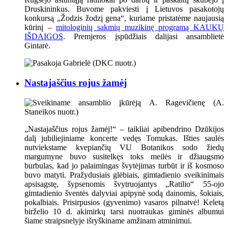
Druskininkus. Buvome pakviesti į Lietuvos pasakotojų
konkursą „Žodzis žodzį gena“, kuriame pristatėme naujausią
kūrinį –
mitologinių sakmių muzikinę programą KAUKŲ
IŠDAIGOS
. Premjeros įspūdžiais dalijasi ansamblietė
Gintarė.
Nastajaščius rojus žamėj
„Nastajaščius rojus žamėj!“ – taikliai apibendrino Dzūkijos
dalį jubiliejiniame koncerte vedęs Tomukas. Išties saulės
nutviekstame kvepiančių VU Botanikos sodo žiedų
margumyne buvo susitelkęs toks meilės ir džiaugsmo
burbulas, kad jo palaimingas švytėjimas turbūt ir iš kosmoso
buvo matyti. Pražydusiais glėbiais, gimtadienio sveikinimais
apsisagstę, šypsenomis švytruojantys „Ratilio“ 55-ojo
gimtadienio šventės dalyviai apipynė sodą dainomis, šokiais,
pokalbiais. Prisirpusios (gyvenimo) vasaros pilnatvė! Keletą
birželio 10 d. akimirkų tarsi nuotraukas giminės albumui
šiame straipsnelyje išryškiname amžinam atminimui.