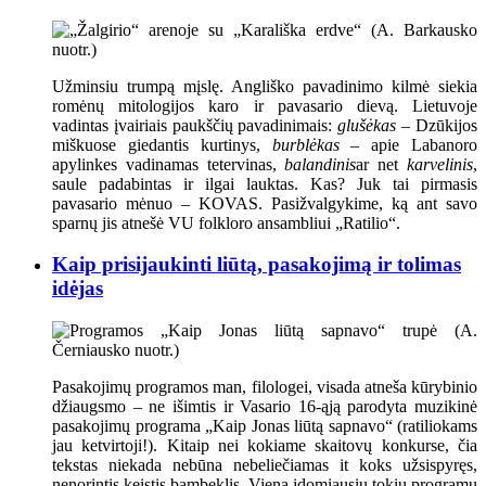
Užminsiu trumpą mįslę. Angliško pavadinimo kilmė siekia
romėnų mitologijos karo ir pavasario dievą. Lietuvoje
vadintas įvairiais paukščių pavadinimais:
glušėkas
– Dzūkijos
miškuose giedantis kurtinys,
burblėkas
– apie Labanoro
apylinkes vadinamas tetervinas,
balandinis
ar net
karvelinis
,
saule padabintas ir ilgai lauktas. Kas? Juk tai pirmasis
pavasario mėnuo – KOVAS. Pasižvalgykime, ką ant savo
sparnų jis atnešė VU folkloro ansambliui „Ratilio“.
Kaip prisijaukinti liūtą, pasakojimą ir tolimas
idėjas
Pasakojimų programos man, filologei, visada atneša kūrybinio
džiaugsmo – ne išimtis ir Vasario 16-ąją parodyta muzikinė
pasakojimų programa „Kaip Jonas liūtą sapnavo“ (ratiliokams
jau ketvirtoji!). Kitaip nei kokiame skaitovų konkurse, čia
tekstas niekada nebūna nebeliečiamas it koks užsispyręs,
nenorintis keistis bambeklis. Viena įdomiausių tokių programų