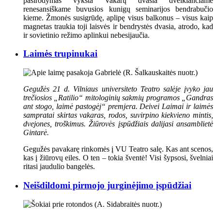
pasirodymas vyksta Vakarų dvasia dvelkiančiame
renesansiškame buvusios kunigų seminarijos bendrabučio
kieme. Žmonės susigrūdę, aplipę visus balkonus – visus kaip
magnetas traukia toji laisvės ir bendrystės dvasia, atrodo, kad
ir sovietinio režimo aplinkui nebesijaučia.
Laimės trupinukai
Gegužės 21 d. Vilniaus universiteto Teatro salėje įvyko jau
trečiosios „Ratilio“ mitologinių sakmių programos „Gandras
ant stogo, laimė pastogėj“ premjera. Deivei Laimai ir laimės
sampratai skirtas vakaras, rodos, suvirpino kiekvieno mintis,
dvejones, troškimus. Žiūrovės įspūdžiais dalijasi ansamblietė
Gintarė.
Gegužės pavakarę rinkomės į VU Teatro salę. Kas ant scenos,
kas į žiūrovų eiles. O ten – tokia šventė! Visi šypsosi, švelniai
ritasi jaudulio bangelės.
Neišdildomi pirmojo jurginėjimo įspūdžiai