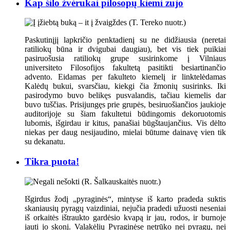
Kap šilo žvėrukai pilosopų kiemi zujo
Paskutinįjį lapkričio penktadienį su ne didžiausia (neretai
ratiliokų būna ir dvigubai daugiau), bet vis tiek puikiai
pasiruošusia ratiliokų grupe susirinkome į Vilniaus
universiteto Filosofijos fakultetą pasitikti besiartinančio
advento. Eidamas per fakulteto kiemelį ir linktelėdamas
Kalėdų bukui, svarsčiau, kiekgi čia žmonių susirinks. Iki
pasirodymo buvo belikęs pusvalandis, tačiau kiemelis dar
buvo tuščias. Prisijungęs prie grupės, besiruošiančios jaukioje
auditorijoje su šiam fakultetui būdingomis dekoruotomis
lubomis, išgirdau ir kitus, panašiai būgštaujančius. Vis dėlto
niekas per daug nesijaudino, mielai būtume dainavę vien tik
su dekanatu.
Tikra puota!
Išgirdus žodį „pyraginės“, mintyse iš karto pradeda suktis
skaniausių pyragų vaizdiniai, nejučia pradedi užuosti neseniai
iš orkaitės ištraukto gardėsio kvapą ir jau, rodos, ir burnoje
jauti jo skonį. Valakėlių Pyraginėse netrūko nei pyragų, nei