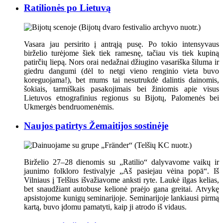
Ratilionės po Lietuvą
Vasara jau persirito į antrąją pusę. Po tokio intensyvaus
birželio turėjome šiek tiek ramesnę, tačiau vis tiek kupiną
patirčių liepą. Nors orai nedažnai džiugino vasariška šiluma ir
giedru dangumi (dėl to netgi vieno renginio vieta buvo
koreguojama!), bet mums tai nesutrukdė dalintis dainomis,
šokiais, tarmiškais pasakojimais bei žiniomis apie visus
Lietuvos etnografinius regionus su Bijotų, Palomenės bei
Ukmergės bendruomenėmis.
Naujos patirtys Žemaitijos sostinėje
Birželio 27–28 dienomis su „Ratilio“ dalyvavome vaikų ir
jaunimo folkloro festivalyje „Aš pasiejau vėina popā“. Iš
Vilniaus į Telšius išvažiavome anksti ryte. Laukė ilgas kelias,
bet snaudžiant autobuse kelionė praėjo gana greitai. Atvykę
apsistojome kunigų seminarijoje. Seminarijoje lankiausi pirmą
kartą, buvo įdomu pamatyti, kaip ji atrodo iš vidaus.