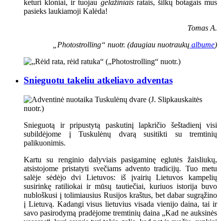
keturi kloniai, ir tuojau
gelažiniais
ratais, šilkų botagais mus
pasieks laukiamoji Kalėda!
Tomas A.
„Photostrolling“ nuotr. (daugiau nuotraukų
albume
)
Snieguotu takeliu atkeliavo adventas
Snieguotą ir pripustytą paskutinį lapkričio šeštadienį visi
subildėjome į Tuskulėnų dvarą susitikti su tremtinių
palikuonimis.
Kartu su renginio dalyviais pasigaminę eglutės žaisliukų,
atsistojome pristatyti svečiams advento tradicijų. Tuo metu
salėje sėdėjo dvi Lietuvos: iš įvairių Lietuvos kampelių
susirinkę ratiliokai ir mūsų tautiečiai, kuriuos istorija buvo
nubloškusi į tolimiausius Rusijos kraštus, bet dabar sugrąžino
į Lietuvą. Kadangi visus lietuvius visada vienijo daina, tai ir
savo pasirodymą pradėjome tremtinių daina „Kad ne auksinės