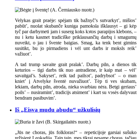
Velykas grait praėje: spėjam tik bažnyč’s sutvarkyt’, mišios’
pabūt’, nuolat skubanče kuniga pamoksla išklausyt – gi kėp
tyč par darbymeti jam i suserg koks kэtos parapijos klebons, –
nu i ketu kasmet tradiciške priklausančių darbų i smagumų
nuveikt, o jau i švente baigias. Smag, ka tenk bent gimins
susitikt, bu jo pirmadiens i vėl unt darbs ir moksls reik’
važiuot’.
A tad trump savaite grait pralak’. Darbų piln, a dienos tik
keturios – tigi darbs tik nuo antradiene, ir kaip mat – vėl’
savaitgal’s. Sakyset’, reik tad pailsэt’, padrybsot’ – o man
kniet’ į Atvelyke šventė nuvažiuot’. Tėp ti ves skubam,
lekiam, darbų piln, atroda, nieka svarbiau nėra. Betgi geriaus’
poils’ – nusiramint’, tradicijs atsiment’ i kart su vэsės dalyvaut
bendram pasibuvim’.
Iš „Eisva mudu abudu“ užkulisių
„Jūs ne choras, jūs folkloras!“ – repeticijoje garsiai sušuko
režisierė Leokadija. Taip taip, mes tikrai nesame choras, tačiau