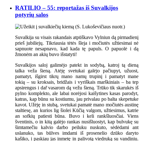
RATILIO – 55: reportažas iš Suvalkijos
potyrių salos
Suvalkija su visais rakandais atpūškavo Vylniun dą pirmadienį
prieš jubiliejų. Tikriausia tėtės šleja i močiutės užtiesimai nė
sapnuote nesapnavo, kad kada tę papuls. O papuolė i dą
žmonėm an akių buvo išstatyti!
Suvalkijos saloj galimėjo patekt in sodybą, katroj tą dieną
talka veža šieną. Atėję svetukai galėjo pačiupyt, užuost,
pamatyt, išgirst tikrų mano namų trupinį i pamatyt mane
tokią – su kroksais, bridžais i vyriškais marškiniais – ba tep
apsirengus i dar̃ vasarom dą vežu šieną. Trūko tik skarukės iš
pylno komplekto, ale labai norėjosi kaišytines kasas parodyt,
katras, kap būnu su kostiumu, jau privalau po balta skepetuke
kavot. Užėję in stubą, svetukai pamatė mano močiutės austinę
staltiesę, an kurios lig šiolei Kūčią valgom, užtiesimus, katrie
an sofkių patiesti būna. Buvo i keli rankšluosčiai. Viens
šventinis, o in kitą galėjo rankas nusišluostyt, kap bulvukę su
šimtamečiu kalvio darbo peiluku nuskuto, sėdėdami ant
uslanuko, tas būlves imdami iš prosenelio dzūko daryto
kašiko, i paskiau jas inmetę in palivotą viedruką su vandiniu.