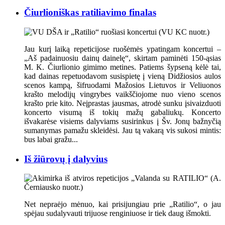
Čiurlioniškas ratiliavimo finalas
Jau kurį laiką repeticijose ruošėmės ypatingam koncertui –
„Aš padainuosiu dainų dainelę“, skirtam paminėti 150-ąsias
M. K. Čiurlionio gimimo metines. Patiems šypseną kėlė tai,
kad dainas repetuodavom susispietę į vieną Didžiosios aulos
scenos kampą, šifruodami Mažosios Lietuvos ir Veliuonos
krašto melodijų vingrybes vaikščiojome nuo vieno scenos
krašto prie kito. Neįprastas jausmas, atrodė sunku įsivaizduoti
koncerto visumą iš tokių mažų gabaliukų. Koncerto
išvakarėse visiems dalyviams susirinkus į Šv. Jonų bažnyčią
sumanymas pamažu skleidėsi. Jau tą vakarą vis sukosi mintis:
bus labai gražu...
Iš žiūrovų į dalyvius
Net nepraėjo mėnuo, kai prisijungiau prie „Ratilio“, o jau
spėjau sudalyvauti trijuose renginiuose ir tiek daug išmokti.