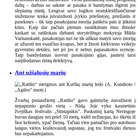
dalių – darbas su sakme ar pasaka ir bandymas išgirsti jos
slepiamą mintį. Lengvai savo logikos neatskleidžiančiuose
siužetuose tenka įsivaizduoti įvykio priešistorę, priežastis ir
pasekmes – tik taip pasakojama istorija patikėsi pats ir įtikinsi
kitus. Kaip dar pačiais pirmais susitikimais mus išmokė
kaskart su ratiliokais dirbanti
storytellingo
mokytoja Milda
Varnauskaitė, pasakotojas turi ne tik aiškiai matyti savo istoriją
ar užuosti ten esančius kvapus, bet ir žinoti kiekvieno veikėjo
gyvenimo detales, net jei jos ir nebus papasakotos scenoje.
Taip bandydamas suvesti pasakojimo gijas, jautiesi tarsi
narpliodamas rimtą detektyvą.
Ant užšalusių marių
Žvarbų pusiaužiemį „Ratilio“ gavo galimybę nuvažiuoti į
nepaprasto grožio vietą – Nidą. Joje vyko kasmetinis
žvejiškas festivalis „Stintapūkis“. Paskutinį kartą Neringoje
buvau daugiau nei prieš 10 metų, todėl nežinojau, ko tikėtis iš
šios kelionės, ypač žiemą. Tačiau vien pamačius pro autobuso
langus vietos kraštovaizdį supratau, jog tos festivalio dienos
bus nepakartojamos.