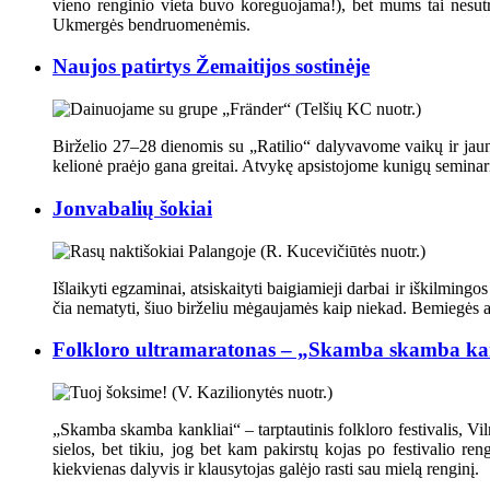
vieno renginio vieta buvo koreguojama!), bet mums tai nesutru
Ukmergės bendruomenėmis.
Naujos patirtys Žemaitijos sostinėje
Birželio 27–28 dienomis su „Ratilio“ dalyvavome vaikų ir jauni
kelionė praėjo gana greitai. Atvykę apsistojome kunigų seminari
Jonvabalių šokiai
Išlaikyti egzaminai, atsiskaityti baigiamieji darbai ir iškilming
čia nematyti, šiuo birželiu mėgaujamės kaip niekad. Bemiegės a
Folkloro ultramaratonas – „Skamba skamba ka
„Skamba skamba kankliai“ – tarptautinis folkloro festivalis, Vilni
sielos, bet tikiu, jog bet kam pakirstų kojas po festivalio
kiekvienas dalyvis ir klausytojas galėjo rasti sau mielą renginį.