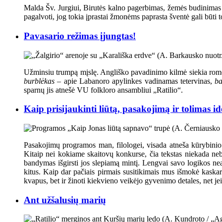
Malda Šv. Jurgiui, Birutės kalno pagerbimas, žemės budinimas ir
pagalvoti, jog tokia įprastai žmonėms paprasta šventė gali būti 
Pavasario režimas įjungtas!
Užminsiu trumpą mįslę. Angliško pavadinimo kilmė siekia romėn
burblėkas
– apie Labanoro apylinkes vadinamas tetervinas,
ba
sparnų jis atnešė VU folkloro ansambliui „Ratilio“.
Kaip prisijaukinti liūtą, pasakojimą ir tolimas id
Pasakojimų programos man, filologei, visada atneša kūrybinio 
Kitaip nei kokiame skaitovų konkurse, čia tekstas niekada neb
bandymas išgirsti jos slepiamą mintį. Lengvai savo logikos neats
kitus. Kaip dar pačiais pirmais susitikimais mus išmokė kaskart
kvapus, bet ir žinoti kiekvieno veikėjo gyvenimo detales, net je
Ant užšalusių marių