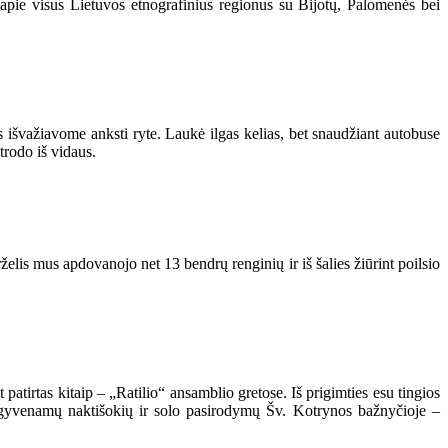
 apie visus Lietuvos etnografinius regionus su Bijotų, Palomenės bei
s išvažiavome anksti ryte. Laukė ilgas kelias, bet snaudžiant autobuse
trodo iš vidaus.
rželis mus apdovanojo net 13 bendrų renginių ir iš šalies žiūrint poilsio
t patirtas kitaip – „Ratilio“ ansamblio gretose. Iš prigimties esu tingios
išgyvenamų naktišokių ir solo pasirodymų Šv. Kotrynos bažnyčioje –