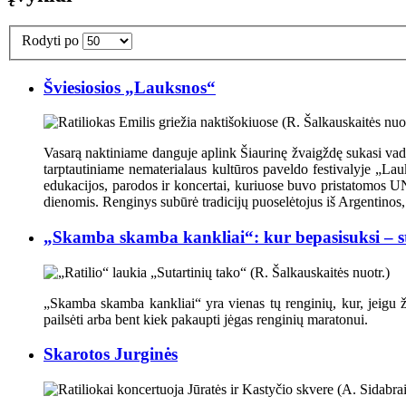
Rodyti po
Šviesiosios „Lauksnos“
Vasarą naktiniame danguje aplink Šiaurinę žvaigždę sukasi vadin
tarptautiniame nematerialaus kultūros paveldo festivalyje „Lau
edukacijos, parodos ir koncertai, kuriuose buvo pristatomos U
dienomis. Renginys subūrė tradicijų puoselėtojus iš Argentinos, G
„Skamba skamba kankliai“: kur bepasisuksi – 
„Skamba skamba kankliai“ yra vienas tų renginių, kur, jeigu žina
pailsėti arba bent kiek pakaupti jėgas renginių maratonui.
Skarotos Jurginės