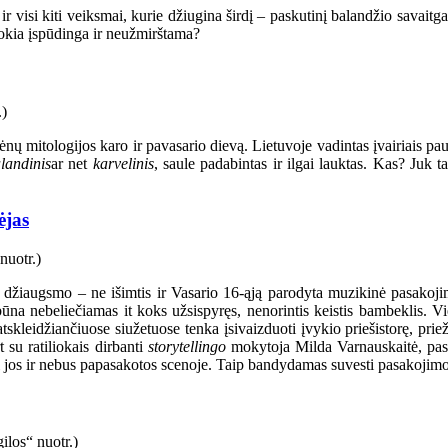
 visi kiti veiksmai, kurie džiugina širdį – paskutinį balandžio savaitg
tokia įspūdinga ir neužmirštama?
ų mitologijos karo ir pavasario dievą. Lietuvoje vadintas įvairiais p
landinis
ar net
karvelinis
, saule padabintas ir ilgai lauktas. Kas? Ju
ėjas
džiaugsmo – ne išimtis ir Vasario 16-ąją parodyta muzikinė pasakojim
ūna nebeliečiamas it koks užsispyręs, nenorintis keistis bambeklis. 
kleidžiančiuose siužetuose tenka įsivaizduoti įvykio priešistorę, priežas
 su ratiliokais dirbanti
storytellingo
mokytoja Milda Varnauskaitė, pasako
i jos ir nebus papasakotos scenoje. Taip bandydamas suvesti pasakojimo g