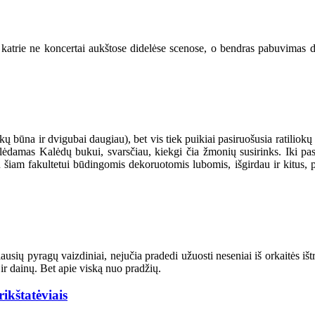
katrie ne koncertai aukštose didelėse scenose, o bendras pabuvimas dai
okų būna ir dvigubai daugiau), bet vis tiek puikiai pasiruošusia ratiliokų
telėdamas Kalėdų bukui, svarsčiau, kiekgi čia žmonių susirinks. Iki pa
su šiam fakultetui būdingomis dekoruotomis lubomis, išgirdau ir kitus, 
usių pyragų vaizdiniai, nejučia pradedi užuosti neseniai iš orkaitės ištr
 ir dainų. Bet apie viską nuo pradžių.
ikštatėviais