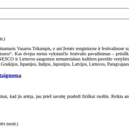
amasis Vasaros Trikampis, o ant žemės renginiuose ir festivaliuose suka
ksnos“. Kas dvejus metus vykstančio festivalio pavadinimas – prūsiškas
NESCO ir Lietuvos saugomos nematerialaus kultūros paveldo vertybės – 
raikijos, Ispanijos, Italijos, Japonijos, Latvijos, Lietuvos, Paragvajau
staigmena
i, kad jis artėja, jau prieš savaitę pradedi fiziškai ruoštis. Reikia an