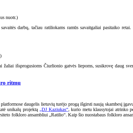
 savaitės darbų, tačiau ratiliokams ramūs savaitgaliai pasitaiko retai
iai žaliai išsprogusioms Čiurlionio gatvės liepoms, susikrovę daug sve
ro ritmu
atformose daugelis lietuvių turėjo progą išgirsti naują skambesį įgavu
tatė unikalų projektą
„DJ Kaziukas“
, kurio metu klausytojai atrinko p
ersiteto folkloro ansambliui „Ratilio“. Kaip šio nuostabaus folkloro ans