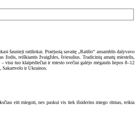
si šaunieji ratiliokai. Praėjusią savaitę „Ratilio“ ansamblis dalyvavo
 žodis, reiškiantis žvaigždes, šviesulius. Tradicinių amatų miestelis,
visu tuo klaipėdiečiai ir miesto svečiai galėjo mėgautis liepos 8–12
s, Sakartvelo ir Ukrainos.
ksčiau eiti miegoti, nes paskui vis tiek išsiderins miego ritmas, reikia