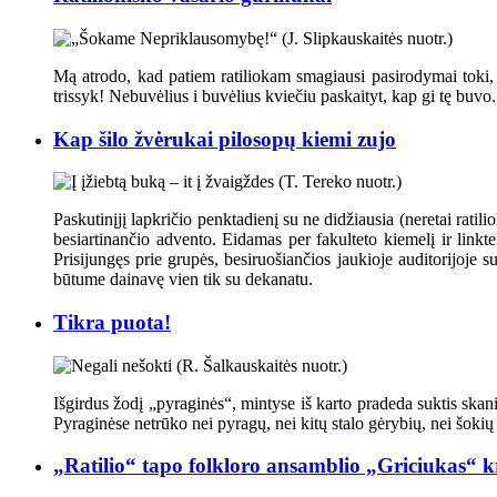
Mą atrodo, kad patiem ratiliokam smagiausi pasirodymai toki, 
trissyk! Nebuvėlius i buvėlius kviečiu paskaityt, kap gi tę buvo.
Kap šilo žvėrukai pilosopų kiemi zujo
Paskutinįjį lapkričio penktadienį su ne didžiausia (neretai ratili
besiartinančio advento. Eidamas per fakulteto kiemelį ir link
Prisijungęs prie grupės, besiruošiančios jaukioje auditorijoje 
būtume dainavę vien tik su dekanatu.
Tikra puota!
Išgirdus žodį „pyraginės“, mintyse iš karto pradeda suktis skania
Pyraginėse netrūko nei pyragų, nei kitų stalo gėrybių, nei šokių
„Ratilio“ tapo folkloro ansamblio „Griciukas“ kr