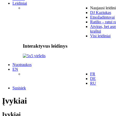
Leidiniai
Naujausi leidini
DJ Kaziukas
Etnožadintuvai
Ratilio – ratui r
Atviras, bet asm
kraštui
Visi leidiniai
Interaktyvus leidinys
Nuotraukos
EN
FR
DE
RU
Susisiek
Įvykiai
Įvykiai