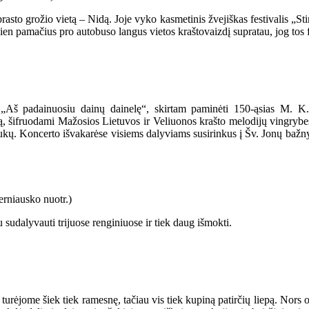
sto grožio vietą – Nidą. Joje vyko kasmetinis žvejiškas festivalis „St
 vien pamačius pro autobuso langus vietos kraštovaizdį supratau, jog tos
 „Aš padainuosiu dainų dainelę“, skirtam paminėti 150-ąsias M. K.
, šifruodami Mažosios Lietuvos ir Veliuonos krašto melodijų vingrybes
ukų. Koncerto išvakarėse visiems dalyviams susirinkus į Šv. Jonų bažn
 sudalyvauti trijuose renginiuose ir tiek daug išmokti.
o turėjome šiek tiek ramesnę, tačiau vis tiek kupiną patirčių liepą. Nors