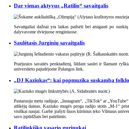
Dar vienas aktyvus „Ratilio“ savaitgalis
Savaitgaliai dažnai yra laikas pailsėti bei atsigauti po sunkių
dalyvavome dviejuose renginiuose.
Saulėtasis Jurginių savaitgalis
Praėjusios savaitės penktadienį, šildant saulei ir šlamant ryšk
universiteto pajudėjome Palangos link.
„DJ Kaziukas“: kai popmuzika suskamba folklo
Pastaruoju metu radijuje, „Instagram“, „TikTok“ ar „YouTube“ pl
atlikėjų dainas. Kaziuko mugės proga radijo stotis „M-1“ pris
visiškai naujai. Garbė įrašyti šiuos kūrinius teko Vilniaus univ
savo įspūdžiais bei patirtimis.
Ratiliokiško vasario gurinukai