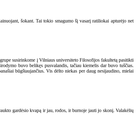
nuojant, šokant. Tai tokio smagumo šį vasarį ratiliokai apturėjo net
 grupe susirinkome į Vilniaus universiteto Filosofijos fakultetą pasitikti
sirodymo buvo belikęs pusvalandis, tačiau kiemelis dar buvo tuščias.
panašiai būgštaujančius. Vis dėlto niekas per daug nesijaudino, mielai
aukto gardėsio kvapą ir jau, rodos, ir burnoje jauti jo skonį. Valakėlių