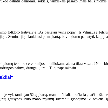
kdė dalintis dainomis, šokiais, tarmiškais pasakojimais bei žiniomis
mo folkloro festivalyje „Aš pasiejau vėina popā“. Iš Vilniaus į Telšiu
joje. Seminarijoje lankiausi pirmą kartą, buvo įdomu pamatyti, kaip ji a
os diplomų teikimo ceremonijos – ratiliokams ateina tikra vasara! Nors bi
udringos naktys, draugai, jūra!.. Tuoj papasakosiu.
nkliai“
uje vykstantis jau 52-ąjį kartą, man – oficialiai trečiasias, tačiau šieme
 renginių gausybės. Nuo mano mylimų sutartinių giedojimo iki beveik 