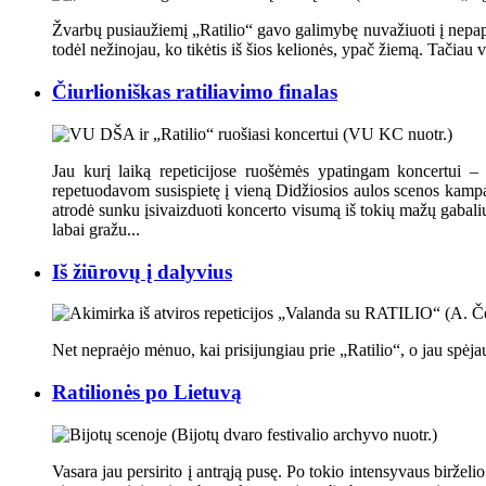
Žvarbų pusiaužiemį „Ratilio“ gavo galimybę nuvažiuoti į nepapra
todėl nežinojau, ko tikėtis iš šios kelionės, ypač žiemą. Tačiau
Čiurlioniškas ratiliavimo finalas
Jau kurį laiką repeticijose ruošėmės ypatingam koncertui –
repetuodavom susispietę į vieną Didžiosios aulos scenos kampą
atrodė sunku įsivaizduoti koncerto visumą iš tokių mažų gabali
labai gražu...
Iš žiūrovų į dalyvius
Net nepraėjo mėnuo, kai prisijungiau prie „Ratilio“, o jau spėjau
Ratilionės po Lietuvą
Vasara jau persirito į antrąją pusę. Po tokio intensyvaus birželi