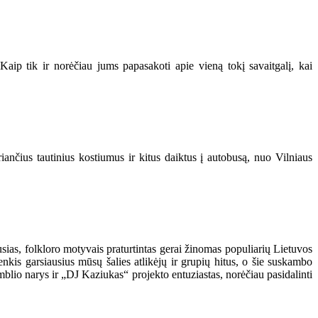
. Kaip tik ir norėčiau jums papasakoti apie vieną tokį savaitgalį, kai
riančius tautinius kostiumus ir kitus daiktus į autobusą, nuo Vilniaus
sias, folkloro motyvais praturtintas gerai žinomas populiarių Lietuvos
enkis garsiausius mūsų šalies atlikėjų ir grupių hitus, o šie suskambo
amblio narys ir „DJ Kaziukas“ projekto entuziastas, norėčiau pasidalinti