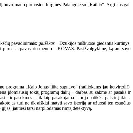
alį buvo mano pirmosios Jurginės Palangoje su „Ratilio“. Argi kas gali
aukščių pavadinimais:
glušėkas
– Dzūkijos miškuose giedantis kurtinys,
k tai pirmasis pavasario mėnuo – KOVAS. Pasižvalgykime, ką ant savo
ų programa „Kaip Jonas liūtą sapnavo“ (ratiliokams jau ketvirtoji!).
Viena įdomiausių tokių programų dalių – darbas su sakme ar pasaka ir
tis ir pasekmes – tik taip pasakojama istorija patikėsi pats ir įtikinsi
tojas turi ne tik aiškiai matyti savo istoriją ar užuosti ten esančius
ijas, jautiesi tarsi narpliodamas rimtą detektyvą.