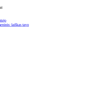
ai
atujo
eninis: laiškas tavo