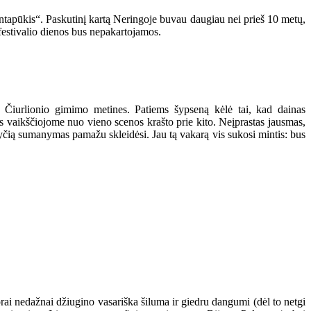
intapūkis“. Paskutinį kartą Neringoje buvau daugiau nei prieš 10 metų,
 festivalio dienos bus nepakartojamos.
 Čiurlionio gimimo metines. Patiems šypseną kėlė tai, kad dainas
 vaikščiojome nuo vieno scenos krašto prie kito. Neįprastas jausmas,
yčią sumanymas pamažu skleidėsi. Jau tą vakarą vis sukosi mintis: bus
 orai nedažnai džiugino vasariška šiluma ir giedru dangumi (dėl to netgi