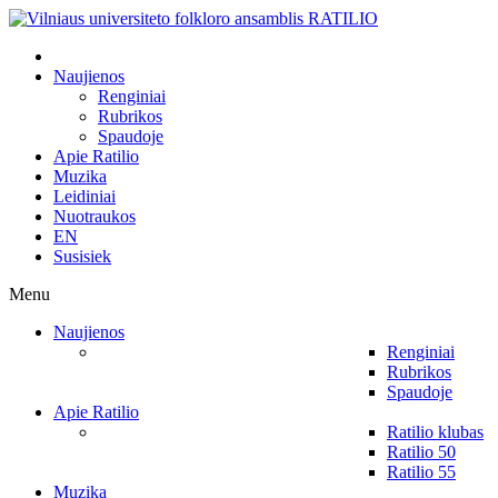
Naujienos
Renginiai
Rubrikos
Spaudoje
Apie Ratilio
Muzika
Leidiniai
Nuotraukos
EN
Susisiek
Menu
Naujienos
Renginiai
Rubrikos
Spaudoje
Apie Ratilio
Ratilio klubas
Ratilio 50
Ratilio 55
Muzika